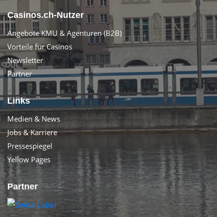
Casinos.ch-Nutzer
Angebote KMU & Agenturen (B2B)
Vorteile für Casinos
Newsletter
Partner
Links
Medien & News
Jobs & Karriere
Pressespiegel
Yellow Pages
Partner