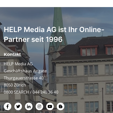
HELP Media AG ist Ihr Online-
Partner seit 1996
Kontakt
HELP Media AG
Geschäftshaus Airgate
Thurgauerstrasse 40
8050 Zürich
0800 SEARCH / 044 240 36 40