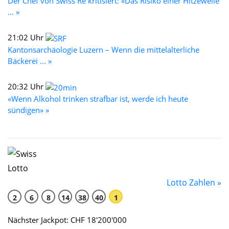
Der Chef von Swiss Re kritisiert: «Das Risiko einer Hitzewelle
... »
21:02 Uhr
Kantonsarchäologie Luzern – Wenn die mittelalterliche
Bäckerei ... »
20:32 Uhr
«Wenn Alkohol trinken strafbar ist, werde ich heute
sündigen» »
Lotto Zahlen »
2
6
8
14
38
40
1
Nächster Jackpot: CHF 18'200'000