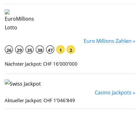
Euro Millions Zahlen »
26
29
35
38
47
1
2
Nächster Jackpot: CHF 16'000'000
Casino Jackpots »
Aktueller Jackpot: CHF 1'046'849