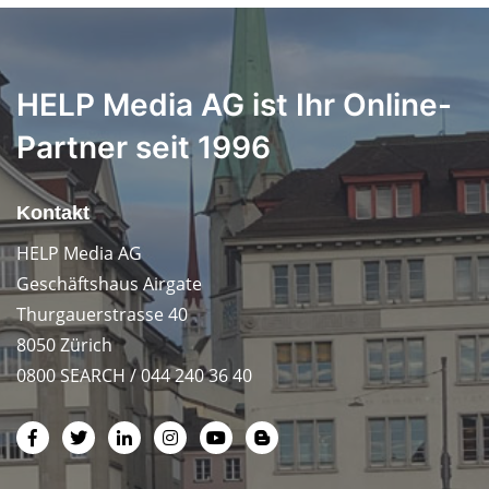
HELP Media AG ist Ihr Online-
Partner seit 1996
Kontakt
HELP Media AG
Geschäftshaus Airgate
Thurgauerstrasse 40
8050 Zürich
0800 SEARCH / 044 240 36 40