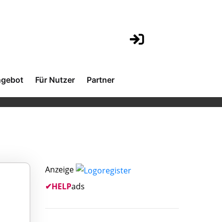
gebot
Für Nutzer
Partner
Anzeige
✔
HELP
ads