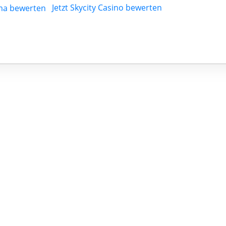
Jetzt Skycity Casino bewerten