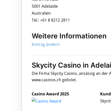
5001 Adelaide
Australien
Tel.: +61 8 8212 2811
Weitere Informationen
Eintrag ändern
Skycity Casino in Adela
Die Firma Skycity Casino, ansässig an der
www.casinos.ch gelistet.
Casino Award 2025
Kund
Skyci