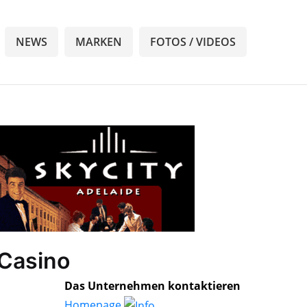
NEWS
MARKEN
FOTOS / VIDEOS
 Casino
Das Unternehmen kontaktieren
Homepage