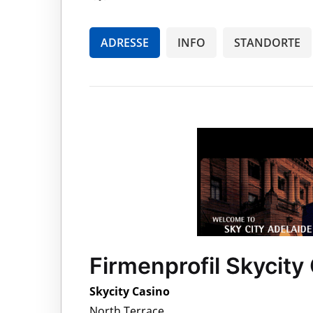
ADRESSE
INFO
STANDORTE
Firmenprofil Skycity
Skycity Casino
North Terrace