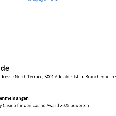
ide
 Adresse North Terrace, 5001 Adelaide, ist im Branchenbuch
enmeinungen
ty Casino für den Casino Award 2025 bewerten