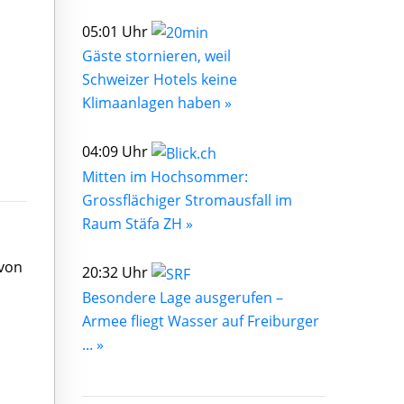
05:01 Uhr
Gäste stornieren, weil
Schweizer Hotels keine
Klimaanlagen haben »
04:09 Uhr
Mitten im Hochsommer:
Grossflächiger Stromausfall im
Raum Stäfa ZH »
 von
20:32 Uhr
Besondere Lage ausgerufen –
Armee fliegt Wasser auf Freiburger
... »