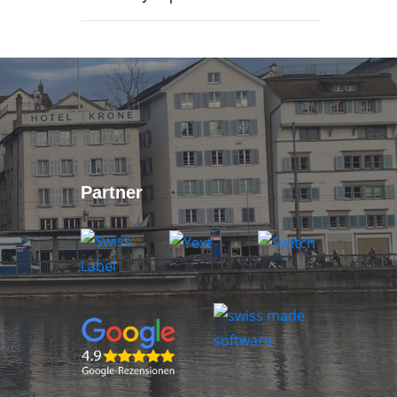
Partner