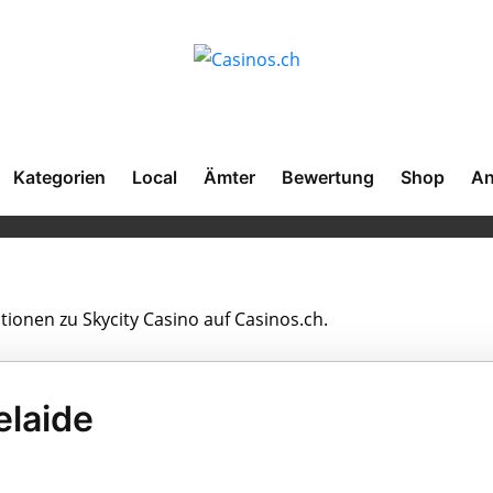
Kategorien
Local
Ämter
Bewertung
Shop
An
tionen zu Skycity Casino auf Casinos.ch.
elaide