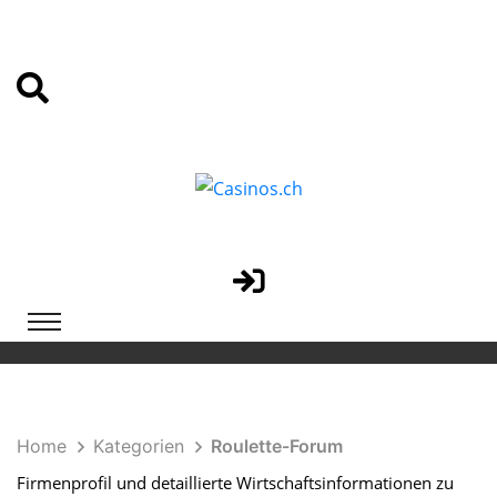
Home
Kategorien
Roulette-Forum
Firmenprofil und detaillierte Wirtschaftsinformationen zu