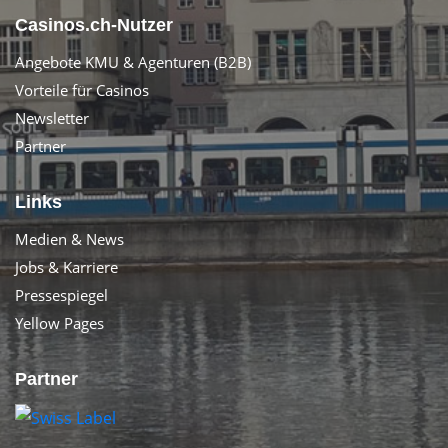
Casinos.ch-Nutzer
Angebote KMU & Agenturen (B2B)
Vorteile für Casinos
Newsletter
Partner
Links
Medien & News
Jobs & Karriere
Pressespiegel
Yellow Pages
Partner