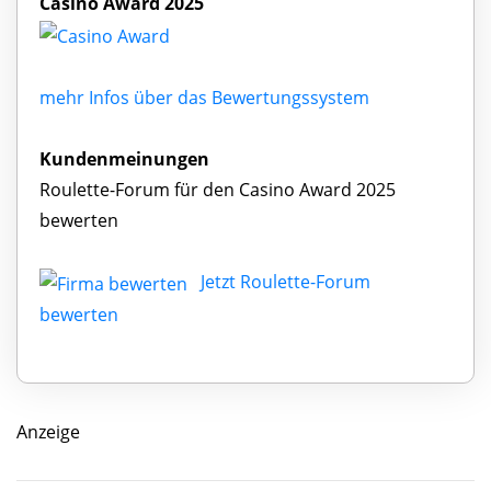
Casino Award 2025
mehr Infos über das Bewertungssystem
Kundenmeinungen
Roulette-Forum für den Casino Award 2025
bewerten
Jetzt Roulette-Forum
bewerten
Anzeige