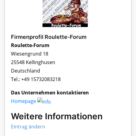
Firmenprofil Roulette-Forum
Roulette-Forum
Wiesengrund 18
25548 Kellinghusen
Deutschland
Tel.: +49 15732083218
Das Unternehmen kontaktieren
Homepage
Weitere Informationen
Eintrag ändern