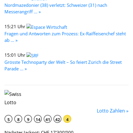
Nordmazedonier (38) verletzt: Schweizer (31) nach
Messerangriff ... »
15:21 Uhr
Fragen und Antworten zum Prozess: Ex-Raiffeisenchef steht
ab ... »
15:01 Uhr
Grösste Technoparty der Welt – So feiert Zürich die Street
Parade ... »
Lotto Zahlen »
5
8
9
14
41
42
4
Nächster Jackpot: CHF 17'300'000