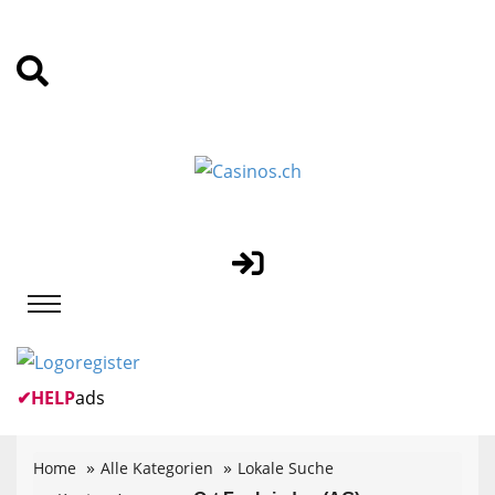
✔
HELP
ads
Home
Alle Kategorien
Lokale Suche