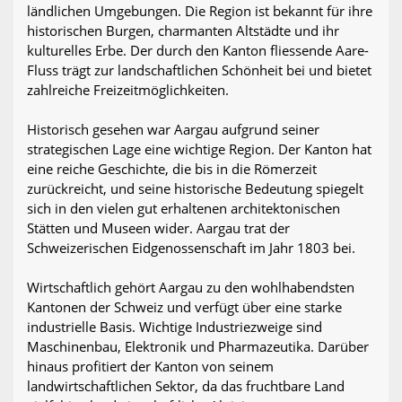
ländlichen Umgebungen. Die Region ist bekannt für ihre
historischen Burgen, charmanten Altstädte und ihr
kulturelles Erbe. Der durch den Kanton fliessende Aare-
Fluss trägt zur landschaftlichen Schönheit bei und bietet
zahlreiche Freizeitmöglichkeiten.
Historisch gesehen war Aargau aufgrund seiner
strategischen Lage eine wichtige Region. Der Kanton hat
eine reiche Geschichte, die bis in die Römerzeit
zurückreicht, und seine historische Bedeutung spiegelt
sich in den vielen gut erhaltenen architektonischen
Stätten und Museen wider. Aargau trat der
Schweizerischen Eidgenossenschaft im Jahr 1803 bei.
Wirtschaftlich gehört Aargau zu den wohlhabendsten
Kantonen der Schweiz und verfügt über eine starke
industrielle Basis. Wichtige Industriezweige sind
Maschinenbau, Elektronik und Pharmazeutika. Darüber
hinaus profitiert der Kanton von seinem
landwirtschaftlichen Sektor, da das fruchtbare Land