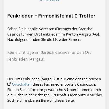
Fenkrieden - Firmenliste mit 0 Treffer
Sehen Sie hier alle Adressen (Einträge) der Branche
Casinos für den Ort Fenkrieden im Kanton Aargau (AG).
Nachfolgend finden Sie die Liste der Firmen.
Keine Einträge im Bereich Casinos für den Ort
Fenkrieden (Aargau)
Der Ort Fenkrieden (Aargau) ist nur eine der zahlreichen
Ortschaften
dieses Fachmedienportals Casinos.ch.
Finden Sie einfach Ihr gewünschtes Unternehmen durch
die Suche in der richtigen Ortschaft. Oder nutzen Sie das
Suchfeld im oberen Bereich dieser Seite.