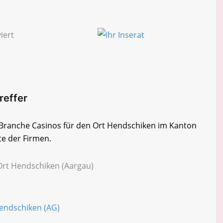
reffer
r Branche Casinos für den Ort Hendschiken im Kanton
te der Firmen.
 Ort Hendschiken (Aargau)
Hendschiken (AG)