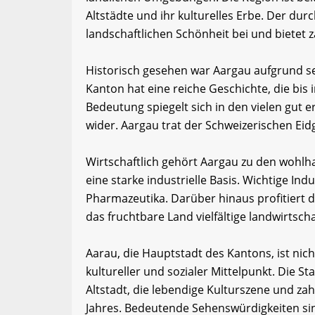
Altstädte und ihr kulturelles Erbe. Der dur
landschaftlichen Schönheit bei und bietet z
Historisch gesehen war Aargau aufgrund se
Kanton hat eine reiche Geschichte, die bis 
Bedeutung spiegelt sich in den vielen gut
wider. Aargau trat der Schweizerischen Eid
Wirtschaftlich gehört Aargau zu den wohl
eine starke industrielle Basis. Wichtige In
Pharmazeutika. Darüber hinaus profitiert d
das fruchtbare Land vielfältige landwirtscha
Aarau, die Hauptstadt des Kantons, ist ni
kultureller und sozialer Mittelpunkt. Die Sta
Altstadt, die lebendige Kulturszene und za
Jahres. Bedeutende Sehenswürdigkeiten sin