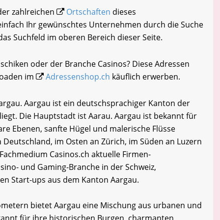
der zahlreichen
Ortschaften
dieses
 einfach Ihr gewünschtes Unternehmen durch die Suche
 das Suchfeld im oberen Bereich dieser Seite.
dschiken oder der Branche Casinos? Diese Adressen
loaden im
Adressenshop.ch
käuflich erwerben.
rgau. Aargau ist ein deutschsprachiger Kanton der
liegt. Die Hauptstadt ist Aarau. Aargau ist bekannt für
tbare Ebenen, sanfte Hügel und malerische Flüsse
 Deutschland, im Osten an Zürich, im Süden an Luzern
 Fachmedium Casinos.ch aktuelle Firmen-
sino- und Gaming-Branche in der Schweiz,
ven Start-ups aus dem Kanton Aargau.
lometern bietet Aargau eine Mischung aus urbanen und
annt für ihre historischen Burgen, charmanten