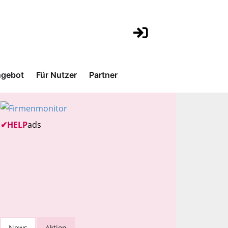
gebot
Für Nutzer
Partner
✔
HELP
ads
News
Aktion