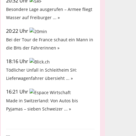
20:32 Uhr
Besondere Lage ausgerufen – Armee fliegt
Wasser auf Freiburger ... »
20:22 Uhr
Bei der Tour de France schaut ein Mann in
die BHs der Fahrerinnen »
18:16 Uhr
Tödlicher Unfall in Schleitheim SH:
Lieferwagenfahrer übersieht ... »
16:21 Uhr
Made in Switzerland: Von Autos bis
Pyjamas – sieben Schweizer ... »