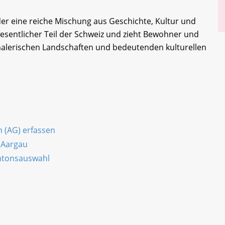
er eine reiche Mischung aus Geschichte, Kultur und
 wesentlicher Teil der Schweiz und zieht Bewohner und
malerischen Landschaften und bedeutenden kulturellen
n (AG) erfassen
 Aargau
antonsauswahl
n