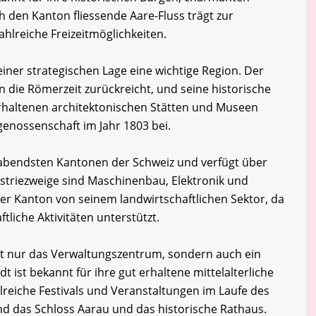
ch den Kanton fliessende Aare-Fluss trägt zur
ahlreiche Freizeitmöglichkeiten.
iner strategischen Lage eine wichtige Region. Der
in die Römerzeit zurückreicht, und seine historische
 erhaltenen architektonischen Stätten und Museen
genossenschaft im Jahr 1803 bei.
habendsten Kantonen der Schweiz und verfügt über
dustriezweige sind Maschinenbau, Elektronik und
er Kanton von seinem landwirtschaftlichen Sektor, da
ftliche Aktivitäten unterstützt.
cht nur das Verwaltungszentrum, sondern auch ein
dt ist bekannt für ihre gut erhaltene mittelalterliche
hlreiche Festivals und Veranstaltungen im Laufe des
d das Schloss Aarau und das historische Rathaus.