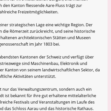
ch den Kanton fliessende Aare-Fluss trägt zur
ahlreiche Freizeitmöglichkeiten.
iner strategischen Lage eine wichtige Region. Der
in die Römerzeit zurückreicht, und seine historische
 erhaltenen architektonischen Stätten und Museen
genossenschaft im Jahr 1803 bei.
habendsten Kantonen der Schweiz und verfügt über
dustriezweige sind Maschinenbau, Elektronik und
er Kanton von seinem landwirtschaftlichen Sektor, da
ftliche Aktivitäten unterstützt.
cht nur das Verwaltungszentrum, sondern auch ein
dt ist bekannt für ihre gut erhaltene mittelalterliche
hlreiche Festivals und Veranstaltungen im Laufe des
d das Schloss Aarau und das historische Rathaus.