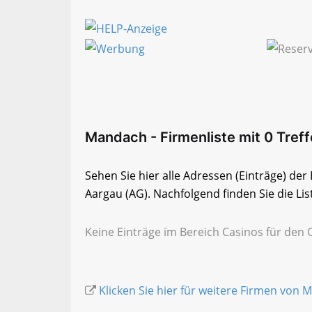
Mandach - Firmenliste mit 0 Treff
Sehen Sie hier alle Adressen (Einträge) d
Aargau (AG). Nachfolgend finden Sie die Lis
Keine Einträge im Bereich Casinos für den
Klicken Sie hier für weitere Firmen von