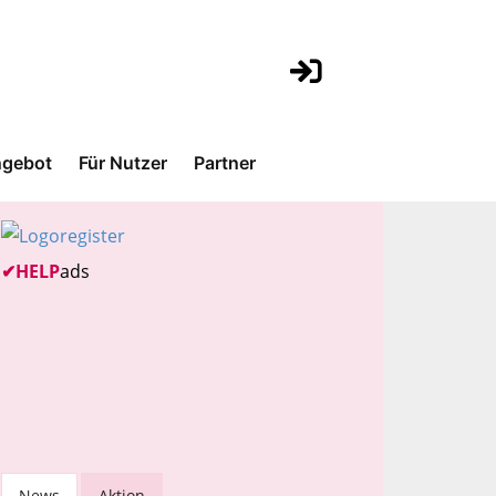
gebot
Für Nutzer
Partner
✔
HELP
ads
News
Aktion