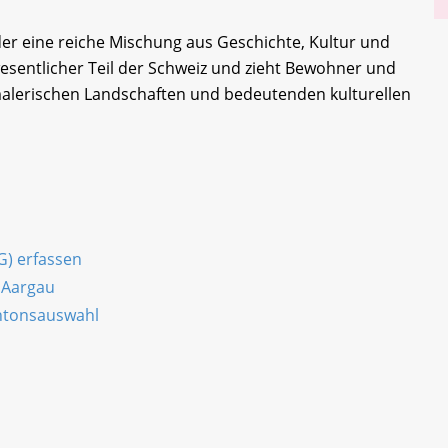
er eine reiche Mischung aus Geschichte, Kultur und
 wesentlicher Teil der Schweiz und zieht Bewohner und
malerischen Landschaften und bedeutenden kulturellen
G) erfassen
 Aargau
antonsauswahl
n