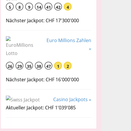
5
8
9
14
41
42
4
Nächster Jackpot: CHF 17'300'000
Euro Millions Zahlen
»
26
29
35
38
47
1
2
Nächster Jackpot: CHF 16'000'000
Casino Jackpots »
Aktueller Jackpot: CHF 1'039'085