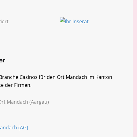
er
er Branche Casinos für den Ort Mandach im Kanton
te der Firmen.
 Ort Mandach (Aargau)
 Mandach (AG)