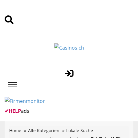
✔
HELP
ads
Home
Alle Kategorien
Lokale Suche