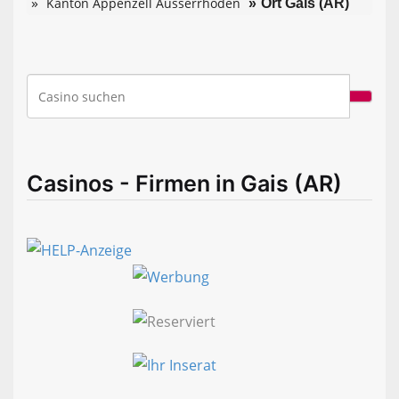
Kanton Appenzell Ausserrhoden
Ort Gais (AR)
Casinos - Firmen in Gais (AR)