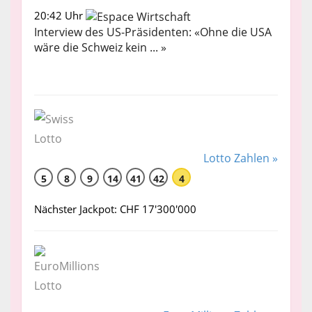
20:42 Uhr
Interview des US-Präsidenten: «Ohne die USA
wäre die Schweiz kein ... »
Lotto Zahlen »
5
8
9
14
41
42
4
Nächster Jackpot: CHF 17'300'000