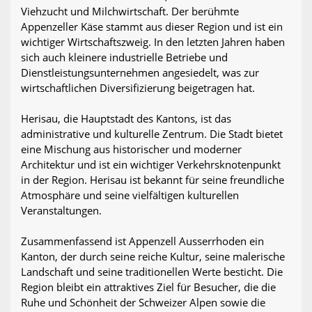
Viehzucht und Milchwirtschaft. Der berühmte
Appenzeller Käse stammt aus dieser Region und ist ein
wichtiger Wirtschaftszweig. In den letzten Jahren haben
sich auch kleinere industrielle Betriebe und
Dienstleistungsunternehmen angesiedelt, was zur
wirtschaftlichen Diversifizierung beigetragen hat.
Herisau, die Hauptstadt des Kantons, ist das
administrative und kulturelle Zentrum. Die Stadt bietet
eine Mischung aus historischer und moderner
Architektur und ist ein wichtiger Verkehrsknotenpunkt
in der Region. Herisau ist bekannt für seine freundliche
Atmosphäre und seine vielfältigen kulturellen
Veranstaltungen.
Zusammenfassend ist Appenzell Ausserrhoden ein
Kanton, der durch seine reiche Kultur, seine malerische
Landschaft und seine traditionellen Werte besticht. Die
Region bleibt ein attraktives Ziel für Besucher, die die
Ruhe und Schönheit der Schweizer Alpen sowie die