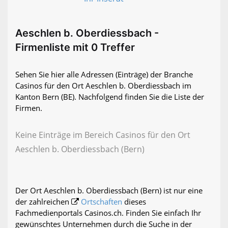
Aeschlen b. Oberdiessbach -
Firmenliste mit 0 Treffer
Sehen Sie hier alle Adressen (Einträge) der Branche
Casinos für den Ort Aeschlen b. Oberdiessbach im
Kanton Bern (BE). Nachfolgend finden Sie die Liste der
Firmen.
Keine Einträge im Bereich Casinos für den Ort
Aeschlen b. Oberdiessbach (Bern)
Der Ort Aeschlen b. Oberdiessbach (Bern) ist nur eine
der zahlreichen
Ortschaften
dieses
Fachmedienportals Casinos.ch. Finden Sie einfach Ihr
gewünschtes Unternehmen durch die Suche in der