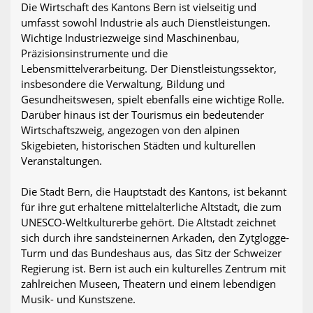
Die Wirtschaft des Kantons Bern ist vielseitig und
umfasst sowohl Industrie als auch Dienstleistungen.
Wichtige Industriezweige sind Maschinenbau,
Präzisionsinstrumente und die
Lebensmittelverarbeitung. Der Dienstleistungssektor,
insbesondere die Verwaltung, Bildung und
Gesundheitswesen, spielt ebenfalls eine wichtige Rolle.
Darüber hinaus ist der Tourismus ein bedeutender
Wirtschaftszweig, angezogen von den alpinen
Skigebieten, historischen Städten und kulturellen
Veranstaltungen.
Die Stadt Bern, die Hauptstadt des Kantons, ist bekannt
für ihre gut erhaltene mittelalterliche Altstadt, die zum
UNESCO-Weltkulturerbe gehört. Die Altstadt zeichnet
sich durch ihre sandsteinernen Arkaden, den Zytglogge-
Turm und das Bundeshaus aus, das Sitz der Schweizer
Regierung ist. Bern ist auch ein kulturelles Zentrum mit
zahlreichen Museen, Theatern und einem lebendigen
Musik- und Kunstszene.