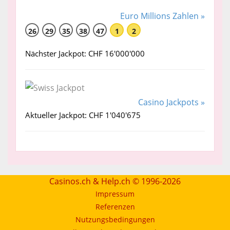
Euro Millions Zahlen »
26
29
35
38
47
1
2
Nächster Jackpot: CHF 16'000'000
Casino Jackpots »
Aktueller Jackpot: CHF 1'040'675
Casinos.ch & Help.ch © 1996-2026
Impressum
Referenzen
Nutzungsbedingungen