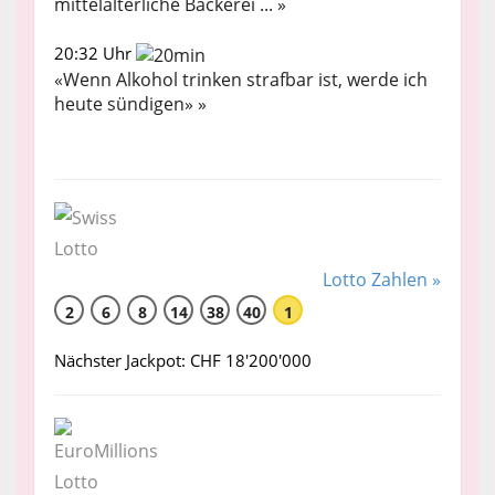
mittelalterliche Bäckerei ... »
20:32 Uhr
«Wenn Alkohol trinken strafbar ist, werde ich
heute sündigen» »
Lotto Zahlen »
2
6
8
14
38
40
1
Nächster Jackpot: CHF 18'200'000