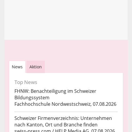
News
Aktion
Top News
FHNW: Benachteiligung im Schweizer
Bildungssystem
Fachhochschule Nordwestschweiz, 07.08.2026
Schweizer Firmenverzeichnis: Unternehmen
nach Kanton, Ort und Branche finden
swiss-press.com / HELP Media AG, 07.08.2026