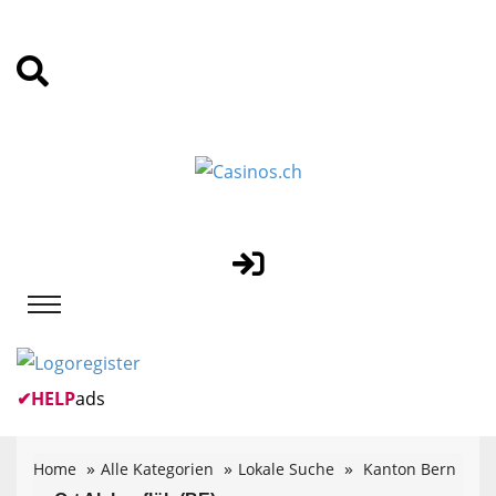
✔
HELP
ads
Home
Alle Kategorien
Lokale Suche
Kanton Bern