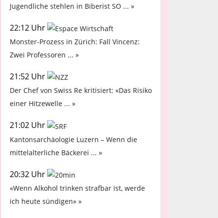
Jugendliche stehlen in Biberist SO ... »
22:12 Uhr
Monster-Prozess in Zürich: Fall Vincenz:
Zwei Professoren ... »
21:52 Uhr
Der Chef von Swiss Re kritisiert: «Das Risiko
einer Hitzewelle ... »
21:02 Uhr
Kantonsarchäologie Luzern – Wenn die
mittelalterliche Bäckerei ... »
20:32 Uhr
«Wenn Alkohol trinken strafbar ist, werde
ich heute sündigen» »