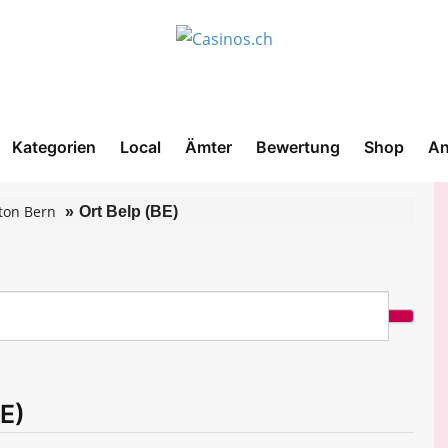
Kategorien
Local
Ämter
Bewertung
Shop
An
ton Bern
Ort Belp (BE)
BE)