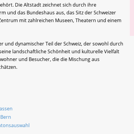
hört. Die Altstadt zeichnet sich durch ihre
rm und das Bundeshaus aus, das Sitz der Schweizer
es Zentrum mit zahlreichen Museen, Theatern und einem
iger und dynamischer Teil der Schweiz, der sowohl durch
eine landschaftliche Schönheit und kulturelle Vielfalt
 Einwohner und Besucher, die die Mischung aus
hätzen.
fassen
 Bern
antonsauswahl
n