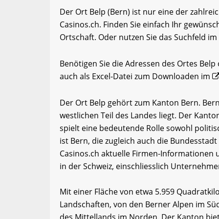
Der Ort Belp (Bern) ist nur eine der zahlre
Casinos.ch. Finden Sie einfach Ihr gewüns
Ortschaft. Oder nutzen Sie das Suchfeld im 
Benötigen Sie die Adressen des Ortes Belp
auch als Excel-Datei zum Downloaden im
Der Ort Belp gehört zum Kanton Bern. Bern
westlichen Teil des Landes liegt. Der Kanto
spielt eine bedeutende Rolle sowohl politis
ist Bern, die zugleich auch die Bundesstad
Casinos.ch aktuelle Firmen-Informationen
in der Schweiz, einschliesslich Unternehm
Mit einer Fläche von etwa 5.959 Quadratkil
Landschaften, von den Berner Alpen im Sü
des Mittellands im Norden. Der Kanton bie