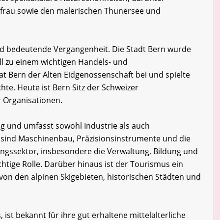
gfrau sowie den malerischen Thunersee und
nd bedeutende Vergangenheit. Die Stadt Bern wurde
ll zu einem wichtigen Handels- und
t Bern der Alten Eidgenossenschaft bei und spielte
chte. Heute ist Bern Sitz der Schweizer
r Organisationen.
tig und umfasst sowohl Industrie als auch
e sind Maschinenbau, Präzisionsinstrumente und die
ungssektor, insbesondere die Verwaltung, Bildung und
chtige Rolle. Darüber hinaus ist der Tourismus ein
on den alpinen Skigebieten, historischen Städten und
 ist bekannt für ihre gut erhaltene mittelalterliche