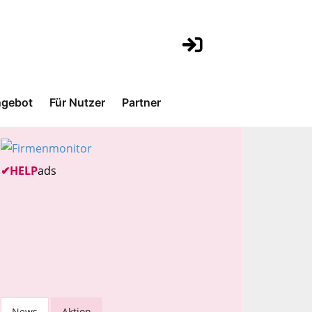
gebot
Für Nutzer
Partner
✔
HELP
ads
News
Aktion