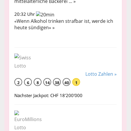
mittelalterliche Bäckerei ... »
20:32 Uhr
«Wenn Alkohol trinken strafbar ist, werde ich
heute sündigen» »
Lotto Zahlen »
2
6
8
14
38
40
1
Nächster Jackpot: CHF 18'200'000