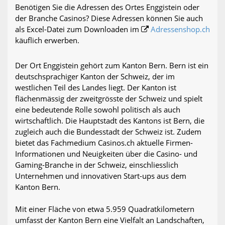
Benötigen Sie die Adressen des Ortes Enggistein oder
der Branche Casinos? Diese Adressen können Sie auch
als Excel-Datei zum Downloaden im
Adressenshop.ch
käuflich erwerben.
Der Ort Enggistein gehört zum Kanton Bern. Bern ist ein
deutschsprachiger Kanton der Schweiz, der im
westlichen Teil des Landes liegt. Der Kanton ist
flächenmässig der zweitgrösste der Schweiz und spielt
eine bedeutende Rolle sowohl politisch als auch
wirtschaftlich. Die Hauptstadt des Kantons ist Bern, die
zugleich auch die Bundesstadt der Schweiz ist. Zudem
bietet das Fachmedium Casinos.ch aktuelle Firmen-
Informationen und Neuigkeiten über die Casino- und
Gaming-Branche in der Schweiz, einschliesslich
Unternehmen und innovativen Start-ups aus dem
Kanton Bern.
Mit einer Fläche von etwa 5.959 Quadratkilometern
umfasst der Kanton Bern eine Vielfalt an Landschaften,