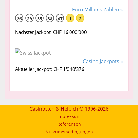
Euro Millions Zahlen »
26
29
35
38
47
1
2
Nächster Jackpot: CHF 16'000'000
Casino Jackpots »
Aktueller Jackpot: CHF 1'040'376
Casinos.ch & Help.ch © 1996-2026
Impressum
Referenzen
Nutzungsbedingungen