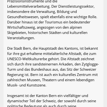
Präzisionsinstrumente und die
Lebensmittelverarbeitung. Der Dienstleistungssektor,
insbesondere die Verwaltung, Bildung und
Gesundheitswesen, spielt ebenfalls eine wichtige Rolle.
Darüber hinaus ist der Tourismus ein bedeutender
Wirtschaftszweig, angezogen von den alpinen
Skigebieten, historischen Städten und kulturellen
Veranstaltungen.
Die Stadt Bern, die Hauptstadt des Kantons, ist bekannt
für ihre gut erhaltene mittelalterliche Altstadt, die zum
UNESCO-Weltkulturerbe gehört. Die Altstadt zeichnet
sich durch ihre sandsteinernen Arkaden, den Zytglogge-
Turm und das Bundeshaus aus, das Sitz der Schweizer
Regierung ist. Bern ist auch ein kulturelles Zentrum mit
zahlreichen Museen, Theatern und einem lebendigen
Musik- und Kunstszene.
Insgesamt ist der Kanton Bern ein vielfältiger und
dynamischer Teil der Schweiz, der sowohl durch seine
politische Bedeutung als auch durch seine