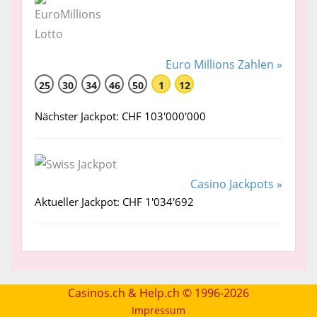
Euro Millions Zahlen »
25
30
34
46
50
1
12
Nächster Jackpot: CHF 103'000'000
Casino Jackpots »
Aktueller Jackpot: CHF 1'034'692
Casinos.ch & Help.ch © 1996-2026
Impressum