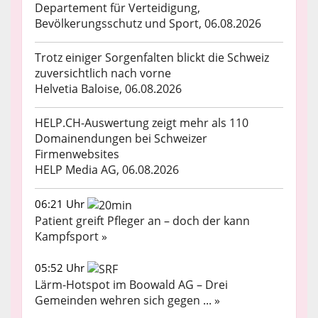
Departement für Verteidigung,
Bevölkerungsschutz und Sport, 06.08.2026
Trotz einiger Sorgenfalten blickt die Schweiz
zuversichtlich nach vorne
Helvetia Baloise, 06.08.2026
HELP.CH-Auswertung zeigt mehr als 110
Domainendungen bei Schweizer
Firmenwebsites
HELP Media AG, 06.08.2026
06:21 Uhr
Patient greift Pfleger an – doch der kann
Kampfsport »
05:52 Uhr
Lärm-Hotspot im Boowald AG – Drei
Gemeinden wehren sich gegen ... »