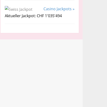
Casino Jackpots »
Aktueller Jackpot: CHF 1'035'494