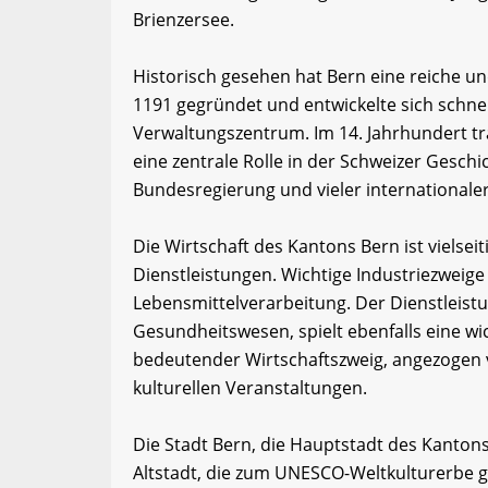
Brienzersee.
Historisch gesehen hat Bern eine reiche u
1191 gegründet und entwickelte sich schne
Verwaltungszentrum. Im 14. Jahrhundert tra
eine zentrale Rolle in der Schweizer Geschi
Bundesregierung und vieler internationale
Die Wirtschaft des Kantons Bern ist vielsei
Dienstleistungen. Wichtige Industriezweig
Lebensmittelverarbeitung. Der Dienstleist
Gesundheitswesen, spielt ebenfalls eine wi
bedeutender Wirtschaftszweig, angezogen v
kulturellen Veranstaltungen.
Die Stadt Bern, die Hauptstadt des Kantons,
Altstadt, die zum UNESCO-Weltkulturerbe ge