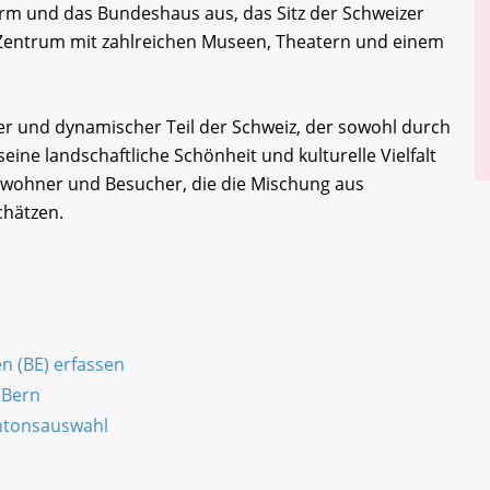
rm und das Bundeshaus aus, das Sitz der Schweizer
es Zentrum mit zahlreichen Museen, Theatern und einem
iger und dynamischer Teil der Schweiz, der sowohl durch
eine landschaftliche Schönheit und kulturelle Vielfalt
 Einwohner und Besucher, die die Mischung aus
hätzen.
en (BE) erfassen
 Bern
antonsauswahl
n