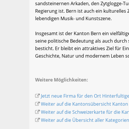
sandsteinernen Arkaden, den Zytglogge-Tu
Regierung ist. Bern ist auch ein kulturell
lebendigen Musik- und Kunstszene.
Insgesamt ist der Kanton Bern ein vielfält
seine politische Bedeutung als auch durch s
besticht. Er bleibt ein attraktives Ziel für
Geschichte, Natur und modernem Leben sc
Weitere Möglichkeiten:
Jetzt neue Firma für den Ort Hinterfultig
Weiter auf die Kantonsübersicht Kanton
Weiter auf die Schweizerkarte für die K
Weiter auf die Übersicht aller Kategorie