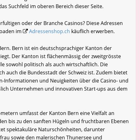
 das Suchfeld im oberen Bereich dieser Seite.
erfultigen oder der Branche Casinos? Diese Adressen
loaden im
Adressenshop.ch
käuflich erwerben.
Bern. Bern ist ein deutschsprachiger Kanton der
liegt. Der Kanton ist flächenmässig der zweitgrösste
e sowohl politisch als auch wirtschaftlich. Die
ich auch die Bundesstadt der Schweiz ist. Zudem bietet
n-Informationen und Neuigkeiten über die Casino- und
sslich Unternehmen und innovativen Start-ups aus dem
ometern umfasst der Kanton Bern eine Vielfalt an
den bis zu den sanften Hügeln und fruchtbaren Ebenen
tet spektakuläre Naturschönheiten, darunter
gfrau sowie den malerischen Thunersee und