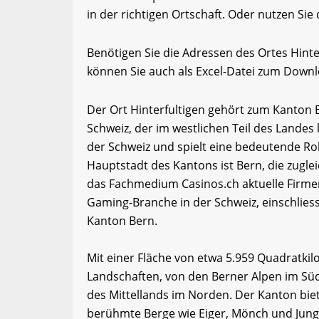
in der richtigen Ortschaft. Oder nutzen Sie
Benötigen Sie die Adressen des Ortes Hint
können Sie auch als Excel-Datei zum Down
Der Ort Hinterfultigen gehört zum Kanton 
Schweiz, der im westlichen Teil des Landes 
der Schweiz und spielt eine bedeutende Roll
Hauptstadt des Kantons ist Bern, die zugle
das Fachmedium Casinos.ch aktuelle Firme
Gaming-Branche in der Schweiz, einschlie
Kanton Bern.
Mit einer Fläche von etwa 5.959 Quadratkil
Landschaften, von den Berner Alpen im Sü
des Mittellands im Norden. Der Kanton bie
berühmte Berge wie Eiger, Mönch und Jun