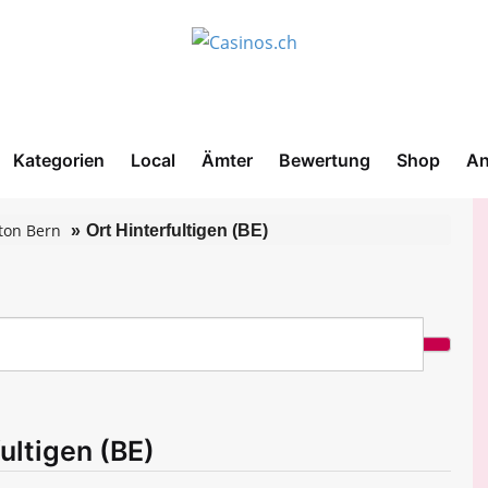
Kategorien
Local
Ämter
Bewertung
Shop
An
ton Bern
Ort Hinterfultigen (BE)
ultigen (BE)