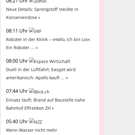
08:21 Uhr
Neue Details: Sprengstoff steckte in
Konservendose »
08:11 Uhr
Roboter in der Klinik – «Hallo, ich bin Lio»:
Ein Roboter ... »
08:00 Uhr
Duell in der Luftfahrt: Easyjet wird
amerikanisch: Apollo kauft ... »
07:44 Uhr
Einsatz läuft: Brand auf Baustelle nahe
Bahnhof Effretikon ZH »
05:40 Uhr
Wenn Wasser nicht mehr