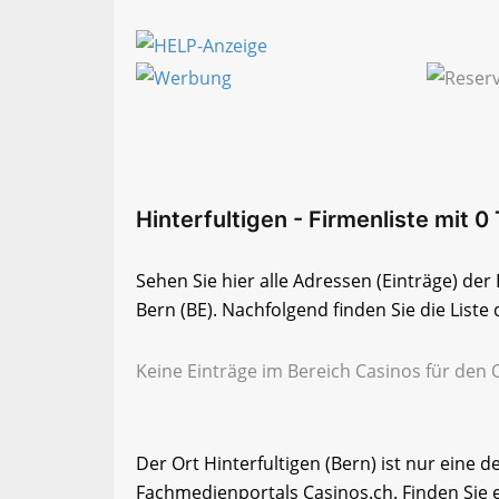
Hinterfultigen - Firmenliste mit 0 
Sehen Sie hier alle Adressen (Einträge) de
Bern (BE). Nachfolgend finden Sie die Liste
Keine Einträge im Bereich Casinos für den O
Der Ort Hinterfultigen (Bern) ist nur eine 
Fachmedienportals Casinos.ch. Finden Sie