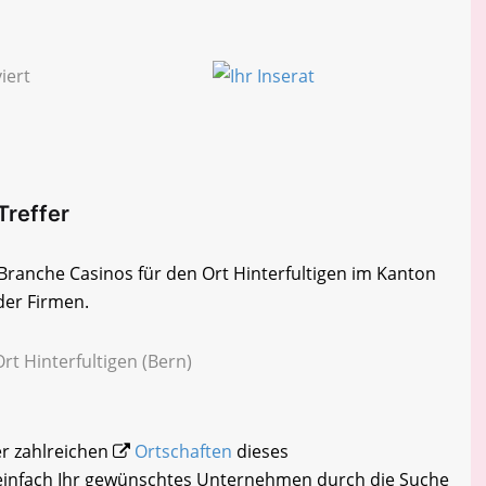
Treffer
r Branche Casinos für den Ort Hinterfultigen im Kanton
 der Firmen.
rt Hinterfultigen (Bern)
der zahlreichen
Ortschaften
dieses
 einfach Ihr gewünschtes Unternehmen durch die Suche