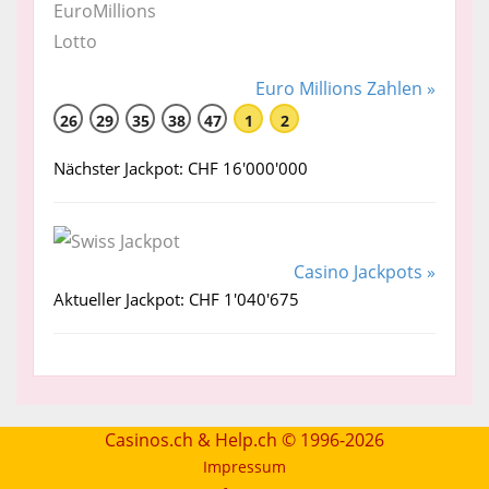
Euro Millions Zahlen »
26
29
35
38
47
1
2
Nächster Jackpot: CHF 16'000'000
Casino Jackpots »
Aktueller Jackpot: CHF 1'040'675
Casinos.ch & Help.ch © 1996-2026
Impressum