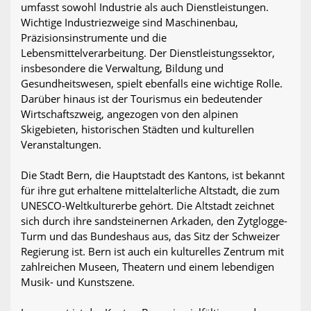
umfasst sowohl Industrie als auch Dienstleistungen.
Wichtige Industriezweige sind Maschinenbau,
Präzisionsinstrumente und die
Lebensmittelverarbeitung. Der Dienstleistungssektor,
insbesondere die Verwaltung, Bildung und
Gesundheitswesen, spielt ebenfalls eine wichtige Rolle.
Darüber hinaus ist der Tourismus ein bedeutender
Wirtschaftszweig, angezogen von den alpinen
Skigebieten, historischen Städten und kulturellen
Veranstaltungen.
Die Stadt Bern, die Hauptstadt des Kantons, ist bekannt
für ihre gut erhaltene mittelalterliche Altstadt, die zum
UNESCO-Weltkulturerbe gehört. Die Altstadt zeichnet
sich durch ihre sandsteinernen Arkaden, den Zytglogge-
Turm und das Bundeshaus aus, das Sitz der Schweizer
Regierung ist. Bern ist auch ein kulturelles Zentrum mit
zahlreichen Museen, Theatern und einem lebendigen
Musik- und Kunstszene.