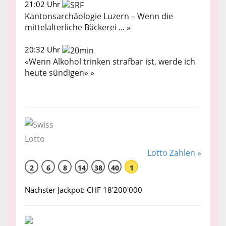
21:02 Uhr
Kantonsarchäologie Luzern – Wenn die
mittelalterliche Bäckerei ... »
20:32 Uhr
«Wenn Alkohol trinken strafbar ist, werde ich
heute sündigen» »
Lotto Zahlen »
2
6
8
14
38
40
1
Nächster Jackpot: CHF 18'200'000