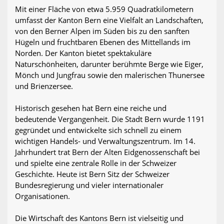
Mit einer Fläche von etwa 5.959 Quadratkilometern
umfasst der Kanton Bern eine Vielfalt an Landschaften,
von den Berner Alpen im Süden bis zu den sanften
Hügeln und fruchtbaren Ebenen des Mittellands im
Norden. Der Kanton bietet spektakuläre
Naturschönheiten, darunter berühmte Berge wie Eiger,
Mönch und Jungfrau sowie den malerischen Thunersee
und Brienzersee.
Historisch gesehen hat Bern eine reiche und
bedeutende Vergangenheit. Die Stadt Bern wurde 1191
gegründet und entwickelte sich schnell zu einem
wichtigen Handels- und Verwaltungszentrum. Im 14.
Jahrhundert trat Bern der Alten Eidgenossenschaft bei
und spielte eine zentrale Rolle in der Schweizer
Geschichte. Heute ist Bern Sitz der Schweizer
Bundesregierung und vieler internationaler
Organisationen.
Die Wirtschaft des Kantons Bern ist vielseitig und