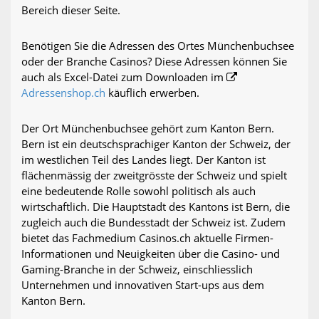
Bereich dieser Seite.
Benötigen Sie die Adressen des Ortes Münchenbuchsee
oder der Branche Casinos? Diese Adressen können Sie
auch als Excel-Datei zum Downloaden im
Adressenshop.ch
käuflich erwerben.
Der Ort Münchenbuchsee gehört zum Kanton Bern.
Bern ist ein deutschsprachiger Kanton der Schweiz, der
im westlichen Teil des Landes liegt. Der Kanton ist
flächenmässig der zweitgrösste der Schweiz und spielt
eine bedeutende Rolle sowohl politisch als auch
wirtschaftlich. Die Hauptstadt des Kantons ist Bern, die
zugleich auch die Bundesstadt der Schweiz ist. Zudem
bietet das Fachmedium Casinos.ch aktuelle Firmen-
Informationen und Neuigkeiten über die Casino- und
Gaming-Branche in der Schweiz, einschliesslich
Unternehmen und innovativen Start-ups aus dem
Kanton Bern.