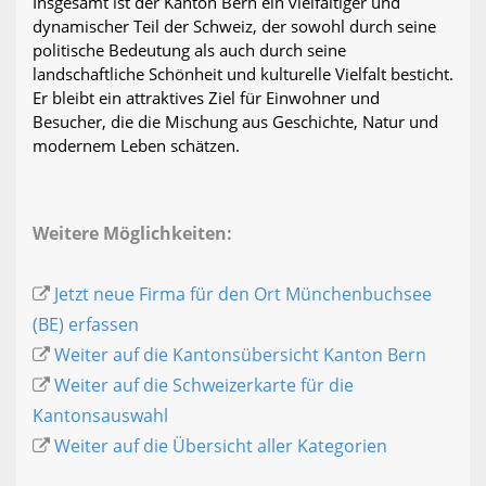
Insgesamt ist der Kanton Bern ein vielfältiger und
dynamischer Teil der Schweiz, der sowohl durch seine
politische Bedeutung als auch durch seine
landschaftliche Schönheit und kulturelle Vielfalt besticht.
Er bleibt ein attraktives Ziel für Einwohner und
Besucher, die die Mischung aus Geschichte, Natur und
modernem Leben schätzen.
Weitere Möglichkeiten:
Jetzt neue Firma für den Ort Münchenbuchsee
(BE) erfassen
Weiter auf die Kantonsübersicht Kanton Bern
Weiter auf die Schweizerkarte für die
Kantonsauswahl
Weiter auf die Übersicht aller Kategorien