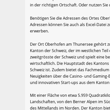
in der richtigen Ortschaft. Oder nutzen Sie
Benötigen Sie die Adressen des Ortes Obe
Adressen können Sie auch als Excel-Date
erwerben.
Der Ort Oberhofen am Thunersee gehört zu
Kanton der Schweiz, der im westlichen Teil 
zweitgrösste der Schweiz und spielt eine b
wirtschaftlich. Die Hauptstadt des Kantons 
Schweiz ist. Zudem bietet das Fachmedium
Neuigkeiten über die Casino- und Gaming-B
und innovativen Start-ups aus dem Kanton
Mit einer Fläche von etwa 5.959 Quadratkil
Landschaften, von den Berner Alpen im Sü
des Mittellands im Norden. Der Kanton bie