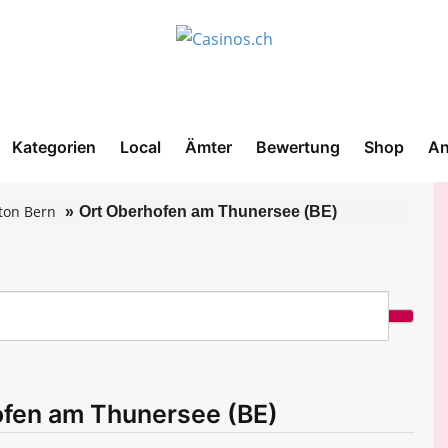
Kategorien
Local
Ämter
Bewertung
Shop
An
ton Bern
Ort Oberhofen am Thunersee (BE)
ofen am Thunersee (BE)