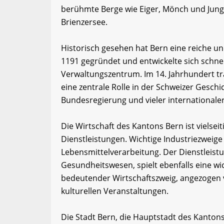
berühmte Berge wie Eiger, Mönch und Jun
Brienzersee.
Historisch gesehen hat Bern eine reiche u
1191 gegründet und entwickelte sich schne
Verwaltungszentrum. Im 14. Jahrhundert tra
eine zentrale Rolle in der Schweizer Geschi
Bundesregierung und vieler internationale
Die Wirtschaft des Kantons Bern ist vielsei
Dienstleistungen. Wichtige Industriezweig
Lebensmittelverarbeitung. Der Dienstleist
Gesundheitswesen, spielt ebenfalls eine wi
bedeutender Wirtschaftszweig, angezogen v
kulturellen Veranstaltungen.
Die Stadt Bern, die Hauptstadt des Kantons,