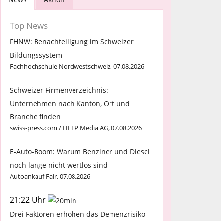
Top News
FHNW: Benachteiligung im Schweizer
Bildungssystem
Fachhochschule Nordwestschweiz, 07.08.2026
Schweizer Firmenverzeichnis:
Unternehmen nach Kanton, Ort und
Branche finden
swiss-press.com / HELP Media AG, 07.08.2026
E-Auto-Boom: Warum Benziner und Diesel
noch lange nicht wertlos sind
Autoankauf Fair, 07.08.2026
21:22 Uhr
Drei Faktoren erhöhen das Demenzrisiko