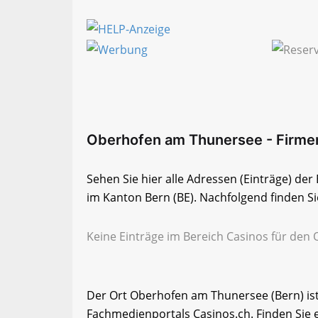
Oberhofen am Thunersee - Firmenl
Sehen Sie hier alle Adressen (Einträge) d
im Kanton Bern (BE). Nachfolgend finden Sie
Keine Einträge im Bereich Casinos für den
Der Ort Oberhofen am Thunersee (Bern) ist
Fachmedienportals Casinos.ch. Finden Sie