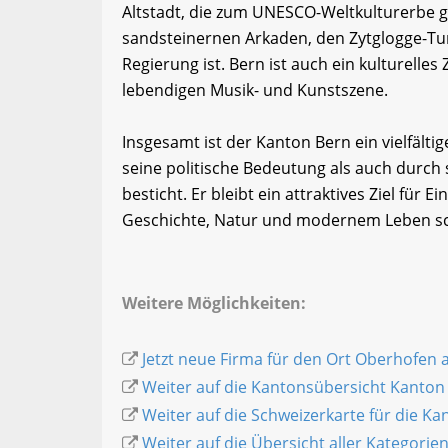
Altstadt, die zum UNESCO-Weltkulturerbe ge
sandsteinernen Arkaden, den Zytglogge-Tu
Regierung ist. Bern ist auch ein kulturell
lebendigen Musik- und Kunstszene.
Insgesamt ist der Kanton Bern ein vielfält
seine politische Bedeutung als auch durch s
besticht. Er bleibt ein attraktives Ziel für
Geschichte, Natur und modernem Leben sc
Weitere Möglichkeiten:
Jetzt neue Firma für den Ort Oberhofen 
Weiter auf die Kantonsübersicht Kanton
Weiter auf die Schweizerkarte für die K
Weiter auf die Übersicht aller Kategorie