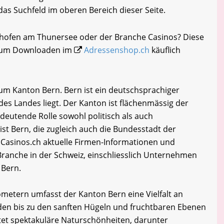
 das Suchfeld im oberen Bereich dieser Seite.
rhofen am Thunersee oder der Branche Casinos? Diese
i zum Downloaden im
Adressenshop.ch
käuflich
m Kanton Bern. Bern ist ein deutschsprachiger
des Landes liegt. Der Kanton ist flächenmässig der
edeutende Rolle sowohl politisch als auch
ist Bern, die zugleich auch die Bundesstadt der
 Casinos.ch aktuelle Firmen-Informationen und
ranche in der Schweiz, einschliesslich Unternehmen
 Bern.
ometern umfasst der Kanton Bern eine Vielfalt an
den bis zu den sanften Hügeln und fruchtbaren Ebenen
tet spektakuläre Naturschönheiten, darunter