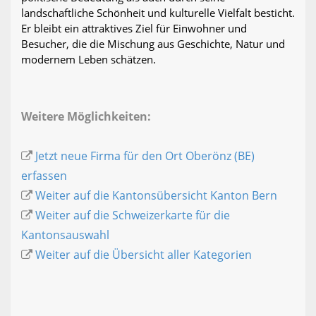
landschaftliche Schönheit und kulturelle Vielfalt besticht.
Er bleibt ein attraktives Ziel für Einwohner und
Besucher, die die Mischung aus Geschichte, Natur und
modernem Leben schätzen.
Weitere Möglichkeiten:
Jetzt neue Firma für den Ort Oberönz (BE)
erfassen
Weiter auf die Kantonsübersicht Kanton Bern
Weiter auf die Schweizerkarte für die
Kantonsauswahl
Weiter auf die Übersicht aller Kategorien