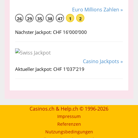
Euro Millions Zahlen »
26
29
35
38
47
1
2
Nächster Jackpot: CHF 16'000'000
Casino Jackpots »
Aktueller Jackpot: CHF 1'037'219
Casinos.ch & Help.ch © 1996-2026
Impressum
Referenzen
Nutzungsbedingungen