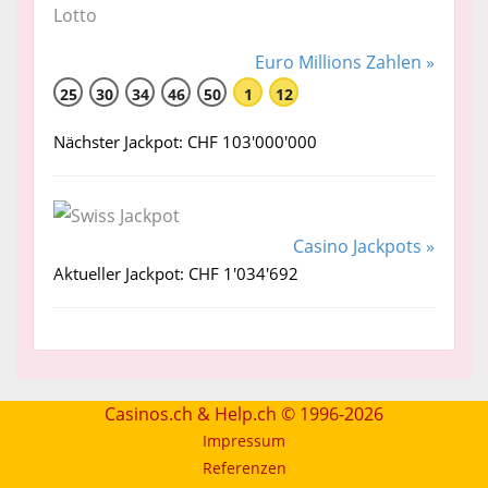
Euro Millions Zahlen »
25
30
34
46
50
1
12
Nächster Jackpot: CHF 103'000'000
Casino Jackpots »
Aktueller Jackpot: CHF 1'034'692
Casinos.ch & Help.ch © 1996-2026
Impressum
Referenzen