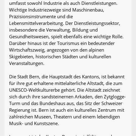
umfasst sowohl Industrie als auch Dienstleistungen.
Wichtige Industriezweige sind Maschinenbau,
Präzisionsinstrumente und die
Lebensmittelverarbeitung. Der Dienstleistungssektor,
insbesondere die Verwaltung, Bildung und
Gesundheitswesen, spielt ebenfalls eine wichtige Rolle.
Darüber hinaus ist der Tourismus ein bedeutender
Wirtschaftszweig, angezogen von den alpinen
Skigebieten, historischen Städten und kulturellen
Veranstaltungen.
Die Stadt Bern, die Hauptstadt des Kantons, ist bekannt
für ihre gut erhaltene mittelalterliche Altstadt, die zum
UNESCO-Weltkulturerbe gehört. Die Altstadt zeichnet
sich durch ihre sandsteinernen Arkaden, den Zytglogge-
Turm und das Bundeshaus aus, das Sitz der Schweizer
Regierung ist. Bern ist auch ein kulturelles Zentrum mit
zahlreichen Museen, Theatern und einem lebendigen
Musik- und Kunstszene.