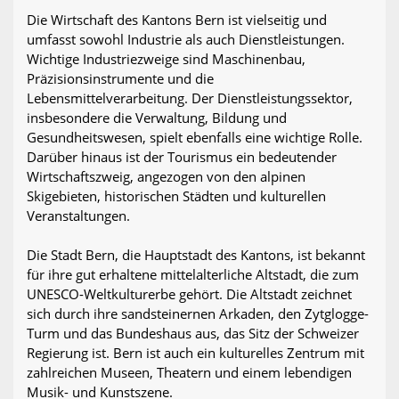
Die Wirtschaft des Kantons Bern ist vielseitig und
umfasst sowohl Industrie als auch Dienstleistungen.
Wichtige Industriezweige sind Maschinenbau,
Präzisionsinstrumente und die
Lebensmittelverarbeitung. Der Dienstleistungssektor,
insbesondere die Verwaltung, Bildung und
Gesundheitswesen, spielt ebenfalls eine wichtige Rolle.
Darüber hinaus ist der Tourismus ein bedeutender
Wirtschaftszweig, angezogen von den alpinen
Skigebieten, historischen Städten und kulturellen
Veranstaltungen.
Die Stadt Bern, die Hauptstadt des Kantons, ist bekannt
für ihre gut erhaltene mittelalterliche Altstadt, die zum
UNESCO-Weltkulturerbe gehört. Die Altstadt zeichnet
sich durch ihre sandsteinernen Arkaden, den Zytglogge-
Turm und das Bundeshaus aus, das Sitz der Schweizer
Regierung ist. Bern ist auch ein kulturelles Zentrum mit
zahlreichen Museen, Theatern und einem lebendigen
Musik- und Kunstszene.