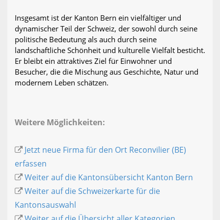
Insgesamt ist der Kanton Bern ein vielfältiger und
dynamischer Teil der Schweiz, der sowohl durch seine
politische Bedeutung als auch durch seine
landschaftliche Schönheit und kulturelle Vielfalt besticht.
Er bleibt ein attraktives Ziel für Einwohner und
Besucher, die die Mischung aus Geschichte, Natur und
modernem Leben schätzen.
Weitere Möglichkeiten:
Jetzt neue Firma für den Ort Reconvilier (BE)
erfassen
Weiter auf die Kantonsübersicht Kanton Bern
Weiter auf die Schweizerkarte für die
Kantonsauswahl
Weiter auf die Übersicht aller Kategorien