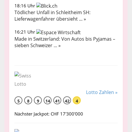
18:16 Uhr
Tödlicher Unfall in Schleitheim SH:
Lieferwagenfahrer übersieht ... »
16:21 Uhr
Made in Switzerland: Von Autos bis Pyjamas –
sieben Schweizer ... »
Lotto Zahlen »
5
8
9
14
41
42
4
Nächster Jackpot: CHF 17'300'000