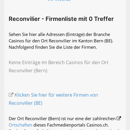
Reconvilier - Firmenliste mit 0 Treffer
Sehen Sie hier alle Adressen (Einträge) der Branche
Casinos für den Ort Reconvilier im Kanton Bern (BE).
Nachfolgend finden Sie die Liste der Firmen.
Keine Einträge im Bereich Casinos für den Ort
Reconvilier (Bern)
Klicken Sie hier für weitere Firmen von
Reconvilier (BE)
Der Ort Reconvilier (Bern) ist nur eine der zahlreichen
Ortschaften
dieses Fachmedienportals Casinos.ch.