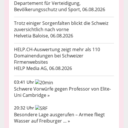
Departement für Verteidigung,
Bevölkerungsschutz und Sport, 06.08.2026
Trotz einiger Sorgenfalten blickt die Schweiz
zuversichtlich nach vorne
Helvetia Baloise, 06.08.2026
HELP.CH-Auswertung zeigt mehr als 110
Domainendungen bei Schweizer
Firmenwebsites
HELP Media AG, 06.08.2026
03:41 Uhr
Schwere Vorwürfe gegen Professor von Elite-
Uni Cambridge »
20:32 Uhr
Besondere Lage ausgerufen – Armee fliegt
Wasser auf Freiburger ... »