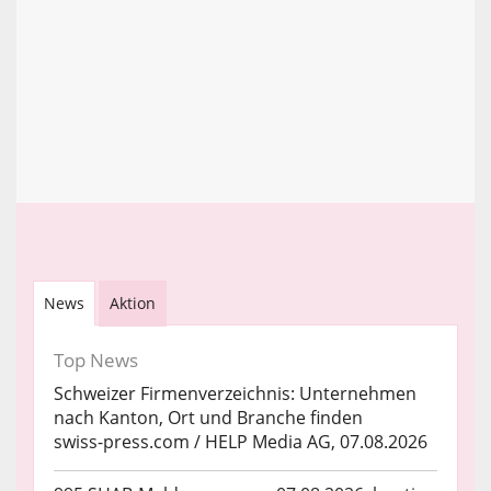
News
Aktion
Top News
Schweizer Firmenverzeichnis: Unternehmen
nach Kanton, Ort und Branche finden
swiss-press.com / HELP Media AG, 07.08.2026