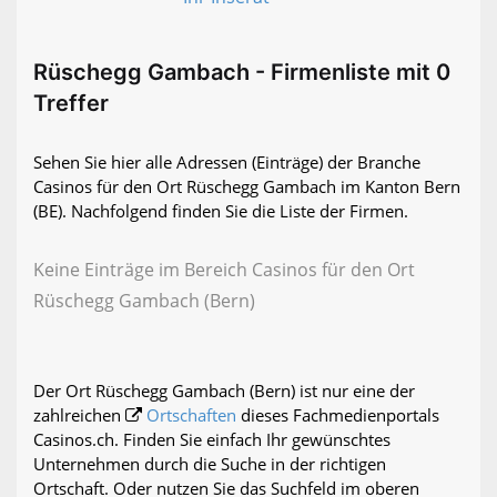
Rüschegg Gambach - Firmenliste mit 0
Treffer
Sehen Sie hier alle Adressen (Einträge) der Branche
Casinos für den Ort Rüschegg Gambach im Kanton Bern
(BE). Nachfolgend finden Sie die Liste der Firmen.
Keine Einträge im Bereich Casinos für den Ort
Rüschegg Gambach (Bern)
Der Ort Rüschegg Gambach (Bern) ist nur eine der
zahlreichen
Ortschaften
dieses Fachmedienportals
Casinos.ch. Finden Sie einfach Ihr gewünschtes
Unternehmen durch die Suche in der richtigen
Ortschaft. Oder nutzen Sie das Suchfeld im oberen