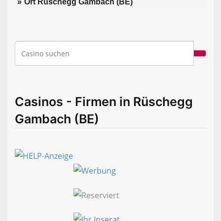
Ort Rüschegg Gambach (BE)
Casinos - Firmen in Rüschegg
Gambach (BE)