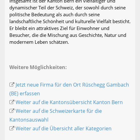
Insgesamt ist der Kanton Bern ein vielfältiger und
dynamischer Teil der Schweiz, der sowohl durch seine
politische Bedeutung als auch durch seine
landschaftliche Schönheit und kulturelle Vielfalt besticht.
Er bleibt ein attraktives Ziel für Einwohner und
Besucher, die die Mischung aus Geschichte, Natur und
modernem Leben schätzen.
Weitere Möglichkeiten:
Jetzt neue Firma für den Ort Rüschegg Gambach
(BE) erfassen
Weiter auf die Kantonsübersicht Kanton Bern
Weiter auf die Schweizerkarte für die
Kantonsauswahl
Weiter auf die Übersicht aller Kategorien