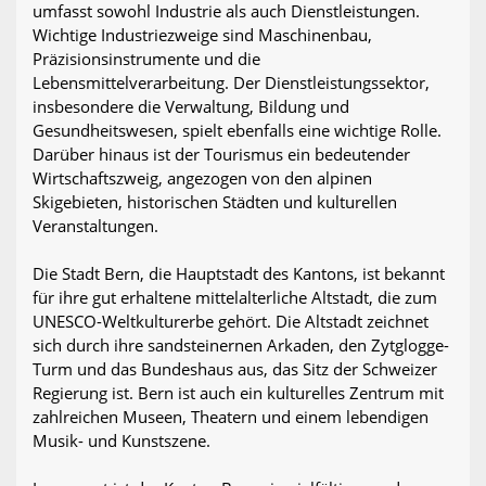
umfasst sowohl Industrie als auch Dienstleistungen.
Wichtige Industriezweige sind Maschinenbau,
Präzisionsinstrumente und die
Lebensmittelverarbeitung. Der Dienstleistungssektor,
insbesondere die Verwaltung, Bildung und
Gesundheitswesen, spielt ebenfalls eine wichtige Rolle.
Darüber hinaus ist der Tourismus ein bedeutender
Wirtschaftszweig, angezogen von den alpinen
Skigebieten, historischen Städten und kulturellen
Veranstaltungen.
Die Stadt Bern, die Hauptstadt des Kantons, ist bekannt
für ihre gut erhaltene mittelalterliche Altstadt, die zum
UNESCO-Weltkulturerbe gehört. Die Altstadt zeichnet
sich durch ihre sandsteinernen Arkaden, den Zytglogge-
Turm und das Bundeshaus aus, das Sitz der Schweizer
Regierung ist. Bern ist auch ein kulturelles Zentrum mit
zahlreichen Museen, Theatern und einem lebendigen
Musik- und Kunstszene.