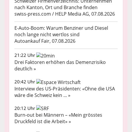
Schweizer Firmenverzeichnis: Unternehmen
nach Kanton, Ort und Branche finden
swiss-press.com / HELP Media AG, 07.08.2026
E-Auto-Boom: Warum Benziner und Diesel
noch lange nicht wertlos sind
Autoankauf Fair, 07.08.2026
21:22 Uhr
Drei Faktoren erhöhen das Demenzrisiko
deutlich »
20:42 Uhr
Interview des US-Präsidenten: «Ohne die USA
wäre die Schweiz kein ... »
20:12 Uhr
Burn-out bei Männern – «Mein grösstes
Druckfeld ist die Arbeit» »