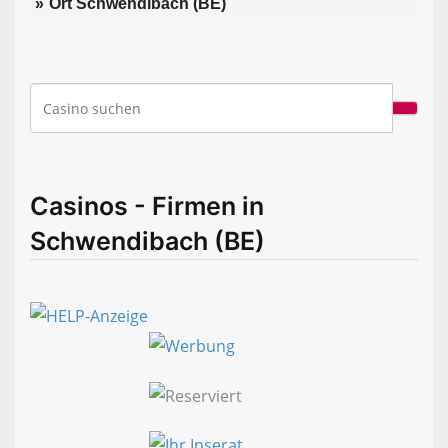
Ort Schwendibach (BE)
Casinos - Firmen in
Schwendibach (BE)