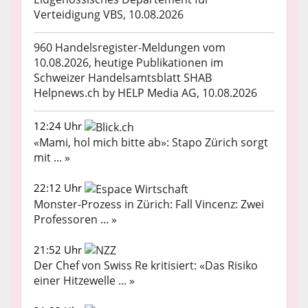
Verteidigung VBS, 10.08.2026
960 Handelsregister-Meldungen vom
10.08.2026, heutige Publikationen im
Schweizer Handelsamtsblatt SHAB
Helpnews.ch by HELP Media AG, 10.08.2026
12:24 Uhr
«Mami, hol mich bitte ab»: Stapo Zürich sorgt
mit ... »
22:12 Uhr
Monster-Prozess in Zürich: Fall Vincenz: Zwei
Professoren ... »
21:52 Uhr
Der Chef von Swiss Re kritisiert: «Das Risiko
einer Hitzewelle ... »