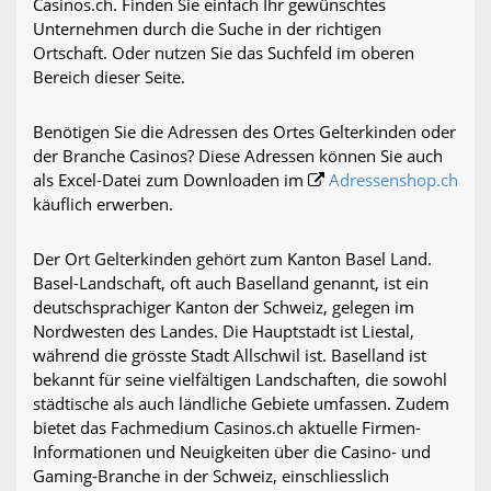
Casinos.ch. Finden Sie einfach Ihr gewünschtes
Unternehmen durch die Suche in der richtigen
Ortschaft. Oder nutzen Sie das Suchfeld im oberen
Bereich dieser Seite.
Benötigen Sie die Adressen des Ortes Gelterkinden oder
der Branche Casinos? Diese Adressen können Sie auch
als Excel-Datei zum Downloaden im
Adressenshop.ch
käuflich erwerben.
Der Ort Gelterkinden gehört zum Kanton Basel Land.
Basel-Landschaft, oft auch Baselland genannt, ist ein
deutschsprachiger Kanton der Schweiz, gelegen im
Nordwesten des Landes. Die Hauptstadt ist Liestal,
während die grösste Stadt Allschwil ist. Baselland ist
bekannt für seine vielfältigen Landschaften, die sowohl
städtische als auch ländliche Gebiete umfassen. Zudem
bietet das Fachmedium Casinos.ch aktuelle Firmen-
Informationen und Neuigkeiten über die Casino- und
Gaming-Branche in der Schweiz, einschliesslich