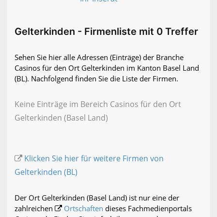
Gelterkinden - Firmenliste mit 0 Treffer
Sehen Sie hier alle Adressen (Einträge) der Branche
Casinos für den Ort Gelterkinden im Kanton Basel Land
(BL). Nachfolgend finden Sie die Liste der Firmen.
Keine Einträge im Bereich Casinos für den Ort
Gelterkinden (Basel Land)
Klicken Sie hier für weitere Firmen von
Gelterkinden (BL)
Der Ort Gelterkinden (Basel Land) ist nur eine der
zahlreichen
Ortschaften
dieses Fachmedienportals