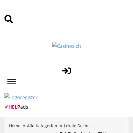
✔
HELP
ads
Home
Alle Kategorien
Lokale Suche