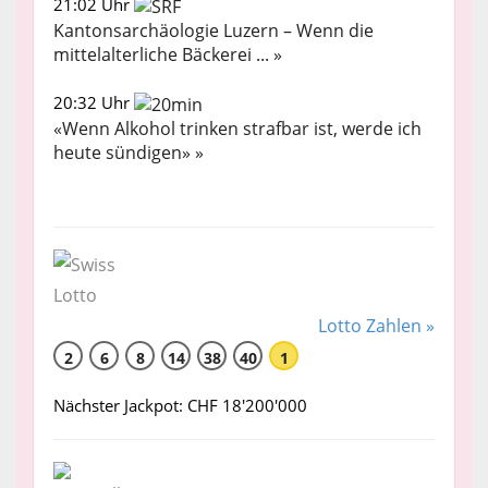
21:02 Uhr
Kantonsarchäologie Luzern – Wenn die
mittelalterliche Bäckerei ... »
20:32 Uhr
«Wenn Alkohol trinken strafbar ist, werde ich
heute sündigen» »
Lotto Zahlen »
2
6
8
14
38
40
1
Nächster Jackpot: CHF 18'200'000