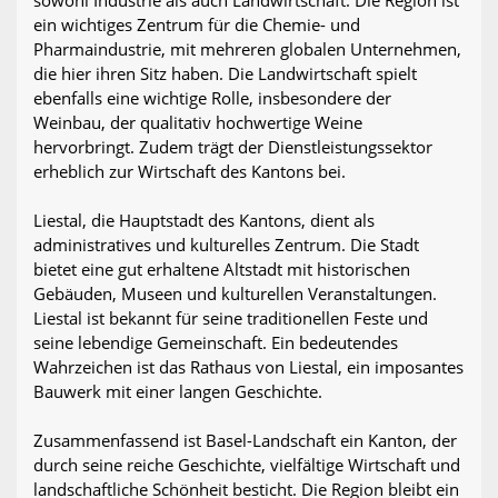
sowohl Industrie als auch Landwirtschaft. Die Region ist
ein wichtiges Zentrum für die Chemie- und
Pharmaindustrie, mit mehreren globalen Unternehmen,
die hier ihren Sitz haben. Die Landwirtschaft spielt
ebenfalls eine wichtige Rolle, insbesondere der
Weinbau, der qualitativ hochwertige Weine
hervorbringt. Zudem trägt der Dienstleistungssektor
erheblich zur Wirtschaft des Kantons bei.
Liestal, die Hauptstadt des Kantons, dient als
administratives und kulturelles Zentrum. Die Stadt
bietet eine gut erhaltene Altstadt mit historischen
Gebäuden, Museen und kulturellen Veranstaltungen.
Liestal ist bekannt für seine traditionellen Feste und
seine lebendige Gemeinschaft. Ein bedeutendes
Wahrzeichen ist das Rathaus von Liestal, ein imposantes
Bauwerk mit einer langen Geschichte.
Zusammenfassend ist Basel-Landschaft ein Kanton, der
durch seine reiche Geschichte, vielfältige Wirtschaft und
landschaftliche Schönheit besticht. Die Region bleibt ein