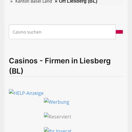
Kanton Basel Land
Ort Liesberg (BL)
Casinos - Firmen in Liesberg
(BL)