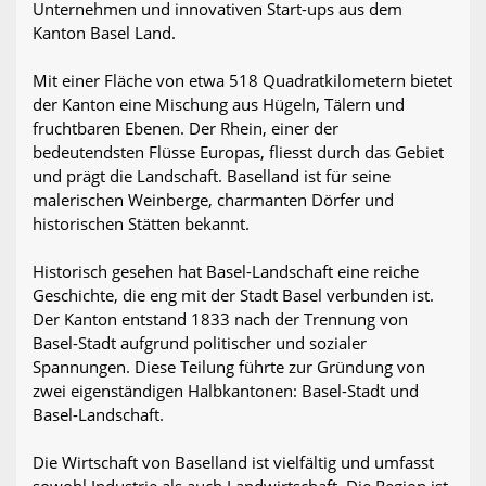
Unternehmen und innovativen Start-ups aus dem
Kanton Basel Land.
Mit einer Fläche von etwa 518 Quadratkilometern bietet
der Kanton eine Mischung aus Hügeln, Tälern und
fruchtbaren Ebenen. Der Rhein, einer der
bedeutendsten Flüsse Europas, fliesst durch das Gebiet
und prägt die Landschaft. Baselland ist für seine
malerischen Weinberge, charmanten Dörfer und
historischen Stätten bekannt.
Historisch gesehen hat Basel-Landschaft eine reiche
Geschichte, die eng mit der Stadt Basel verbunden ist.
Der Kanton entstand 1833 nach der Trennung von
Basel-Stadt aufgrund politischer und sozialer
Spannungen. Diese Teilung führte zur Gründung von
zwei eigenständigen Halbkantonen: Basel-Stadt und
Basel-Landschaft.
Die Wirtschaft von Baselland ist vielfältig und umfasst