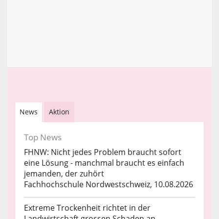
News
Aktion
Top News
FHNW: Nicht jedes Problem braucht sofort
eine Lösung - manchmal braucht es einfach
jemanden, der zuhört
Fachhochschule Nordwestschweiz, 10.08.2026
Extreme Trockenheit richtet in der
Landwirtschaft grossen Schaden an