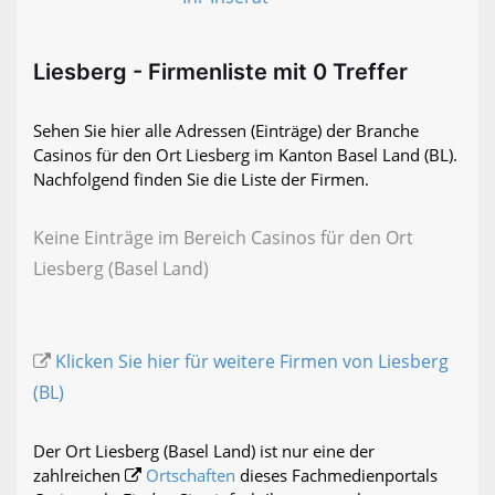
Liesberg - Firmenliste mit 0 Treffer
Sehen Sie hier alle Adressen (Einträge) der Branche
Casinos für den Ort Liesberg im Kanton Basel Land (BL).
Nachfolgend finden Sie die Liste der Firmen.
Keine Einträge im Bereich Casinos für den Ort
Liesberg (Basel Land)
Klicken Sie hier für weitere Firmen von Liesberg
(BL)
Der Ort Liesberg (Basel Land) ist nur eine der
zahlreichen
Ortschaften
dieses Fachmedienportals