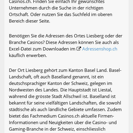
Casinos.ch. Finden Sie einfach Ihr gewünschtes
Unternehmen durch die Suche in der richtigen
Ortschaft. Oder nutzen Sie das Suchfeld im oberen
Bereich dieser Seite.
Benötigen Sie die Adressen des Ortes Liesberg oder der
Branche Casinos? Diese Adressen können Sie auch als
Excel-Datei zum Downloaden im
Adressenshop.ch
käuflich erwerben.
Der Ort Liesberg gehört zum Kanton Basel Land. Basel-
Landschaft, oft auch Baselland genannt, ist ein
deutschsprachiger Kanton der Schweiz, gelegen im
Nordwesten des Landes. Die Hauptstadt ist Liestal,
während die grösste Stadt Allschwil ist. Baselland ist
bekannt für seine vielfältigen Landschaften, die sowohl
städtische als auch ländliche Gebiete umfassen. Zudem
bietet das Fachmedium Casinos.ch aktuelle Firmen-
Informationen und Neuigkeiten über die Casino- und
Gaming-Branche in der Schweiz, einschliesslich