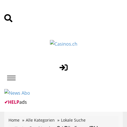
✔
HELP
ads
Home
Alle Kategorien
Lokale Suche