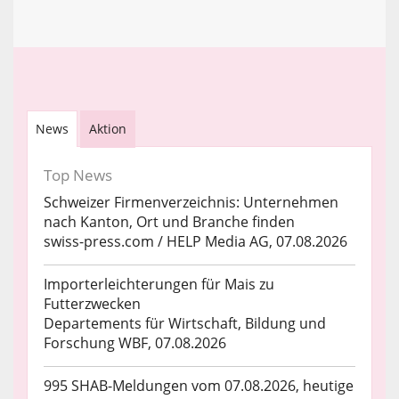
News
Aktion
Top News
Schweizer Firmenverzeichnis: Unternehmen
nach Kanton, Ort und Branche finden
swiss-press.com / HELP Media AG, 07.08.2026
Importerleichterungen für Mais zu
Futterzwecken
Departements für Wirtschaft, Bildung und
Forschung WBF, 07.08.2026
995 SHAB-Meldungen vom 07.08.2026, heutige