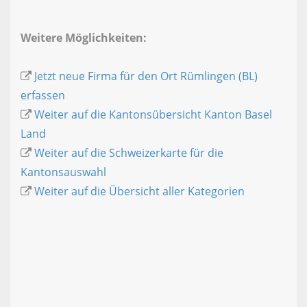
Weitere Möglichkeiten:
Jetzt neue Firma für den Ort Rümlingen (BL)
erfassen
Weiter auf die Kantonsübersicht Kanton Basel
Land
Weiter auf die Schweizerkarte für die
Kantonsauswahl
Weiter auf die Übersicht aller Kategorien