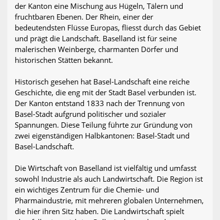
der Kanton eine Mischung aus Hügeln, Tälern und
fruchtbaren Ebenen. Der Rhein, einer der
bedeutendsten Flüsse Europas, fliesst durch das Gebiet
und prägt die Landschaft. Baselland ist für seine
malerischen Weinberge, charmanten Dörfer und
historischen Stätten bekannt.
Historisch gesehen hat Basel-Landschaft eine reiche
Geschichte, die eng mit der Stadt Basel verbunden ist.
Der Kanton entstand 1833 nach der Trennung von
Basel-Stadt aufgrund politischer und sozialer
Spannungen. Diese Teilung führte zur Gründung von
zwei eigenständigen Halbkantonen: Basel-Stadt und
Basel-Landschaft.
Die Wirtschaft von Baselland ist vielfältig und umfasst
sowohl Industrie als auch Landwirtschaft. Die Region ist
ein wichtiges Zentrum für die Chemie- und
Pharmaindustrie, mit mehreren globalen Unternehmen,
die hier ihren Sitz haben. Die Landwirtschaft spielt