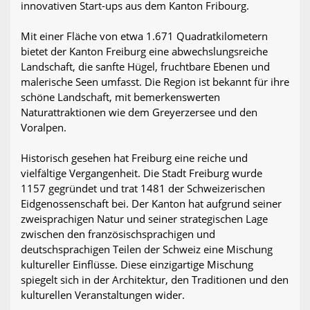
innovativen Start-ups aus dem Kanton Fribourg.
Mit einer Fläche von etwa 1.671 Quadratkilometern
bietet der Kanton Freiburg eine abwechslungsreiche
Landschaft, die sanfte Hügel, fruchtbare Ebenen und
malerische Seen umfasst. Die Region ist bekannt für ihre
schöne Landschaft, mit bemerkenswerten
Naturattraktionen wie dem Greyerzersee und den
Voralpen.
Historisch gesehen hat Freiburg eine reiche und
vielfältige Vergangenheit. Die Stadt Freiburg wurde
1157 gegründet und trat 1481 der Schweizerischen
Eidgenossenschaft bei. Der Kanton hat aufgrund seiner
zweisprachigen Natur und seiner strategischen Lage
zwischen den französischsprachigen und
deutschsprachigen Teilen der Schweiz eine Mischung
kultureller Einflüsse. Diese einzigartige Mischung
spiegelt sich in der Architektur, den Traditionen und den
kulturellen Veranstaltungen wider.