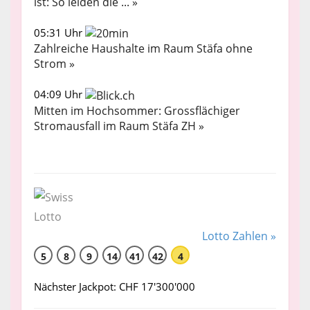
ist: So leiden die ... »
05:31 Uhr
Zahlreiche Haushalte im Raum Stäfa ohne
Strom »
04:09 Uhr
Mitten im Hochsommer: Grossflächiger
Stromausfall im Raum Stäfa ZH »
Lotto Zahlen »
5
8
9
14
41
42
4
Nächster Jackpot: CHF 17'300'000