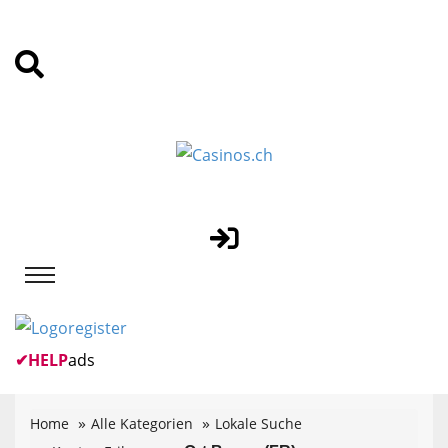
✔
HELP
ads
Home
Alle Kategorien
Lokale Suche