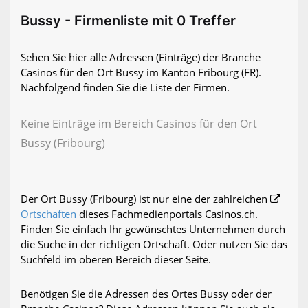
Bussy - Firmenliste mit 0 Treffer
Sehen Sie hier alle Adressen (Einträge) der Branche
Casinos für den Ort Bussy im Kanton Fribourg (FR).
Nachfolgend finden Sie die Liste der Firmen.
Keine Einträge im Bereich Casinos für den Ort
Bussy (Fribourg)
Der Ort Bussy (Fribourg) ist nur eine der zahlreichen
Ortschaften
dieses Fachmedienportals Casinos.ch.
Finden Sie einfach Ihr gewünschtes Unternehmen durch
die Suche in der richtigen Ortschaft. Oder nutzen Sie das
Suchfeld im oberen Bereich dieser Seite.
Benötigen Sie die Adressen des Ortes Bussy oder der