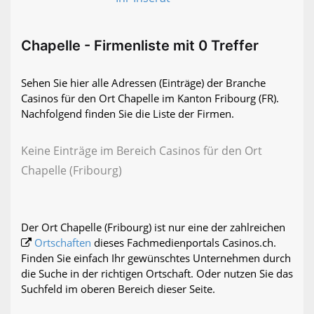
Chapelle - Firmenliste mit 0 Treffer
Sehen Sie hier alle Adressen (Einträge) der Branche
Casinos für den Ort Chapelle im Kanton Fribourg (FR).
Nachfolgend finden Sie die Liste der Firmen.
Keine Einträge im Bereich Casinos für den Ort
Chapelle (Fribourg)
Der Ort Chapelle (Fribourg) ist nur eine der zahlreichen
Ortschaften
dieses Fachmedienportals Casinos.ch.
Finden Sie einfach Ihr gewünschtes Unternehmen durch
die Suche in der richtigen Ortschaft. Oder nutzen Sie das
Suchfeld im oberen Bereich dieser Seite.