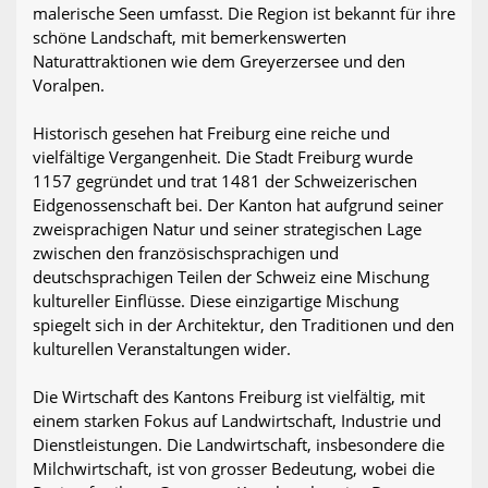
malerische Seen umfasst. Die Region ist bekannt für ihre
schöne Landschaft, mit bemerkenswerten
Naturattraktionen wie dem Greyerzersee und den
Voralpen.
Historisch gesehen hat Freiburg eine reiche und
vielfältige Vergangenheit. Die Stadt Freiburg wurde
1157 gegründet und trat 1481 der Schweizerischen
Eidgenossenschaft bei. Der Kanton hat aufgrund seiner
zweisprachigen Natur und seiner strategischen Lage
zwischen den französischsprachigen und
deutschsprachigen Teilen der Schweiz eine Mischung
kultureller Einflüsse. Diese einzigartige Mischung
spiegelt sich in der Architektur, den Traditionen und den
kulturellen Veranstaltungen wider.
Die Wirtschaft des Kantons Freiburg ist vielfältig, mit
einem starken Fokus auf Landwirtschaft, Industrie und
Dienstleistungen. Die Landwirtschaft, insbesondere die
Milchwirtschaft, ist von grosser Bedeutung, wobei die