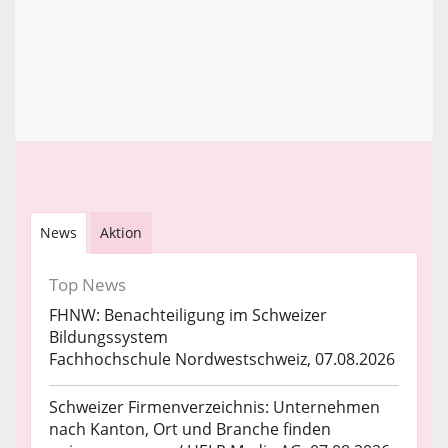
News
Aktion
Top News
FHNW: Benachteiligung im Schweizer
Bildungssystem
Fachhochschule Nordwestschweiz, 07.08.2026
Schweizer Firmenverzeichnis: Unternehmen
nach Kanton, Ort und Branche finden