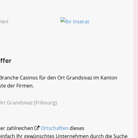
ffer
r Branche Casinos für den Ort Grandsivaz im Kanton
ste der Firmen.
Ort Grandsivaz (Fribourg)
der zahlreichen
Ortschaften
dieses
 einfach Ihr gewünschtes Unternehmen durch die Suche