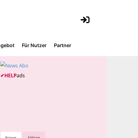
gebot
Für Nutzer
Partner
✔
HELP
ads
News
Aktion