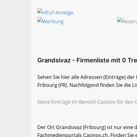
Grandsivaz - Firmenliste mit 0 Tre
Sehen Sie hier alle Adressen (Einträge) de
Fribourg (FR). Nachfolgend finden Sie die Li
Keine Einträge im Bereich Casinos für den 
Der Ort Grandsivaz (Fribourg) ist nur eine 
Fachmedienportals Casinos.ch. Finden Sie