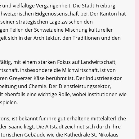
 und vielfältige Vergangenheit. Die Stadt Freiburg
chweizerischen Eidgenossenschaft bei. Der Kanton hat
seiner strategischen Lage zwischen den
en Teilen der Schweiz eine Mischung kultureller
gelt sich in der Architektur, den Traditionen und den
fältig, mit einem starken Fokus auf Landwirtschaft,
tschaft, insbesondere die Milchwirtschaft, ist von
ren Greyerzer Käse berühmt ist. Der Industriesektor
eitung und Chemie. Der Dienstleistungssektor,
t ebenfalls eine wichtige Rolle, wobei Institutionen wie
 spielen.
ns, ist bekannt für ihre gut erhaltene mittelalterliche
der Saane liegt. Die Altstadt zeichnet sich durch ihre
storischen Gebäude wie die Kathedrale St. Nikolaus