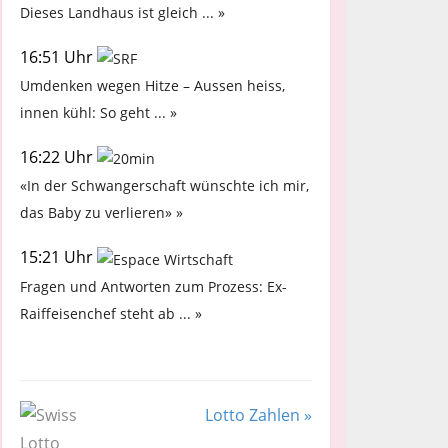
Dieses Landhaus ist gleich ... »
16:51 Uhr
Umdenken wegen Hitze – Aussen heiss,
innen kühl: So geht ... »
16:22 Uhr
«In der Schwangerschaft wünschte ich mir,
das Baby zu verlieren» »
15:21 Uhr
Fragen und Antworten zum Prozess: Ex-
Raiffeisenchef steht ab ... »
Lotto Zahlen »