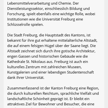
Lebensmittelverarbeitung und Chemie. Der
Dienstleistungssektor, einschliesslich Bildung und
Forschung, spielt ebenfalls eine wichtige Rolle, wobei
Institutionen wie die Universität Freiburg eine
Schlüsselrolle spielen.
Die Stadt Freiburg, die Hauptstadt des Kantons, ist
bekannt für ihre gut erhaltene mittelalterliche Altstadt,
die auf einem felsigen Hügel über der Saane liegt. Die
Altstadt zeichnet sich durch ihre gotische Architektur,
engen Gassen und historischen Gebäude wie die
Kathedrale St. Nikolaus aus. Freiburg ist auch ein
kulturelles Zentrum mit zahlreichen Museen,
Kunstgalerien und einer lebendigen Studentenschaft
dank ihrer Universität.
Zusammenfassend ist der Kanton Freiburg eine Region,
die durch kulturellen Reichtum, sprachliche Vielfalt und
landschaftliche Schönheit geprägt ist. Er bleibt ein
attraktives Ziel für Bewohner und Besucher, die eine