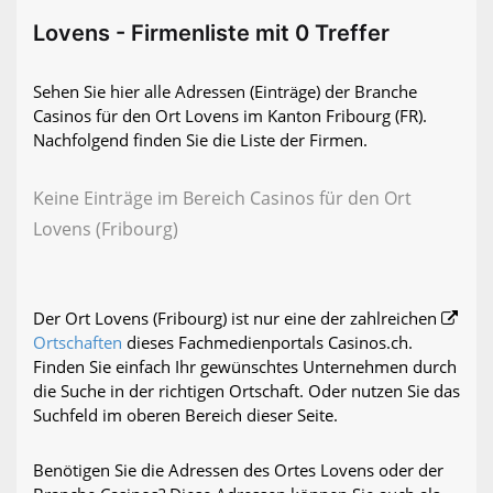
Lovens - Firmenliste mit 0 Treffer
Sehen Sie hier alle Adressen (Einträge) der Branche
Casinos für den Ort Lovens im Kanton Fribourg (FR).
Nachfolgend finden Sie die Liste der Firmen.
Keine Einträge im Bereich Casinos für den Ort
Lovens (Fribourg)
Der Ort Lovens (Fribourg) ist nur eine der zahlreichen
Ortschaften
dieses Fachmedienportals Casinos.ch.
Finden Sie einfach Ihr gewünschtes Unternehmen durch
die Suche in der richtigen Ortschaft. Oder nutzen Sie das
Suchfeld im oberen Bereich dieser Seite.
Benötigen Sie die Adressen des Ortes Lovens oder der