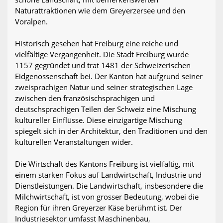
Naturattraktionen wie dem Greyerzersee und den
Voralpen.
Historisch gesehen hat Freiburg eine reiche und
vielfältige Vergangenheit. Die Stadt Freiburg wurde
1157 gegründet und trat 1481 der Schweizerischen
Eidgenossenschaft bei. Der Kanton hat aufgrund seiner
zweisprachigen Natur und seiner strategischen Lage
zwischen den französischsprachigen und
deutschsprachigen Teilen der Schweiz eine Mischung
kultureller Einflüsse. Diese einzigartige Mischung
spiegelt sich in der Architektur, den Traditionen und den
kulturellen Veranstaltungen wider.
Die Wirtschaft des Kantons Freiburg ist vielfältig, mit
einem starken Fokus auf Landwirtschaft, Industrie und
Dienstleistungen. Die Landwirtschaft, insbesondere die
Milchwirtschaft, ist von grosser Bedeutung, wobei die
Region für ihren Greyerzer Käse berühmt ist. Der
Industriesektor umfasst Maschinenbau,