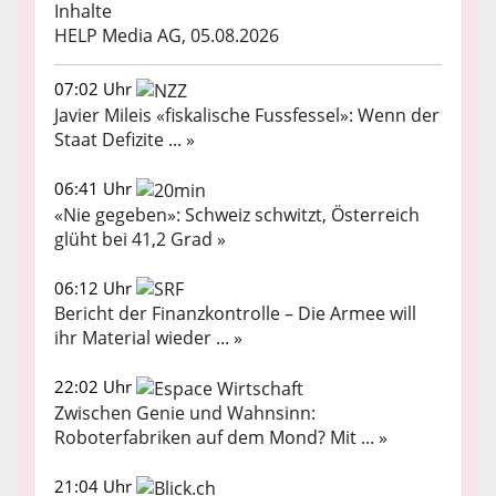
Inhalte
HELP Media AG, 05.08.2026
07:02 Uhr
Javier Mileis «fiskalische Fussfessel»: Wenn der
Staat Defizite ... »
06:41 Uhr
«Nie gegeben»: Schweiz schwitzt, Österreich
glüht bei 41,2 Grad »
06:12 Uhr
Bericht der Finanzkontrolle – Die Armee will
ihr Material wieder ... »
22:02 Uhr
Zwischen Genie und Wahnsinn:
Roboterfabriken auf dem Mond? Mit ... »
21:04 Uhr