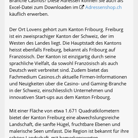
Branche Casinos? Diese Adressen können Sie auch als
Excel-Datei zum Downloaden im
Adressenshop.ch
käuflich erwerben.
Der Ort Lovens gehört zum Kanton Fribourg. Freiburg
ist ein zweisprachiger Kanton der Schweiz, der im
Westen des Landes liegt. Die Hauptstadt des Kantons
heisst ebenfalls Freiburg, bekannt als Fribourg auf
Französisch. Der Kanton ist einzigartig durch seine
sprachliche Vielfalt, da sowohl Französisch als auch
Deutsch weit verbreitet sind. Zudem bietet das
Fachmedium Casinos.ch aktuelle Firmen-Informationen
und Neuigkeiten über die Casino- und Gaming-Branche
in der Schweiz, einschliesslich Unternehmen und
innovativen Start-ups aus dem Kanton Fribourg.
Mit einer Fläche von etwa 1.671 Quadratkilometern
bietet der Kanton Freiburg eine abwechslungsreiche
Landschaft, die sanfte Hügel, fruchtbare Ebenen und
malerische Seen umfasst. Die Region ist bekannt für ihre
schöne Landschaft, mit bemerkenswerten