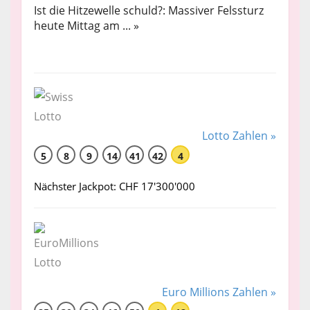
Ist die Hitzewelle schuld?: Massiver Felssturz
heute Mittag am ... »
Lotto Zahlen »
5
8
9
14
41
42
4
Nächster Jackpot: CHF 17'300'000
Euro Millions Zahlen »