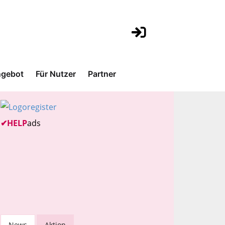
gebot
Für Nutzer
Partner
✔
HELP
ads
News
Aktion