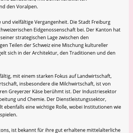
nd den Voralpen.
 und vielfältige Vergangenheit. Die Stadt Freiburg
chweizerischen Eidgenossenschaft bei. Der Kanton hat
seiner strategischen Lage zwischen den
en Teilen der Schweiz eine Mischung kultureller
gelt sich in der Architektur, den Traditionen und den
fältig, mit einem starken Fokus auf Landwirtschaft,
tschaft, insbesondere die Milchwirtschaft, ist von
ren Greyerzer Käse berühmt ist. Der Industriesektor
eitung und Chemie. Der Dienstleistungssektor,
t ebenfalls eine wichtige Rolle, wobei Institutionen wie
 spielen.
ns, ist bekannt für ihre gut erhaltene mittelalterliche