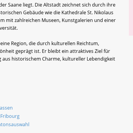
der Saane liegt. Die Altstadt zeichnet sich durch ihre
storischen Gebäude wie die Kathedrale St. Nikolaus
trum mit zahlreichen Museen, Kunstgalerien und einer
ersität.
ine Region, die durch kulturellen Reichtum,
nheit geprägt ist. Er bleibt ein attraktives Ziel für
aus historischem Charme, kultureller Lebendigkeit
fassen
 Fribourg
antonsauswahl
n