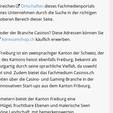
hlreichen
Ortschaften
dieses Fachmedienportals
chtes Unternehmen durch die Suche in der richtigen
oberen Bereich dieser Seite.
 oder der Branche Casinos? Diese Adressen können Sie
Adressenshop.ch
käuflich erwerben.
reiburg ist ein zweisprachiger Kanton der Schweiz, der
 des Kantons heisst ebenfalls Freiburg, bekannt als
zigartig durch seine sprachliche Vielfalt, da sowohl
tet sind. Zudem bietet das Fachmedium Casinos.ch
iten über die Casino- und Gaming-Branche in der
innovativen Start-ups aus dem Kanton Fribourg.
ometern bietet der Kanton Freiburg eine
 Hügel, fruchtbare Ebenen und malerische Seen
schöne Landschaft, mit bemerkenswerten