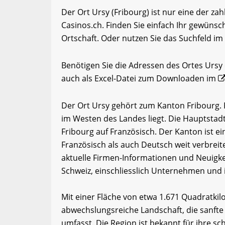
Der Ort Ursy (Fribourg) ist nur eine der za
Casinos.ch. Finden Sie einfach Ihr gewüns
Ortschaft. Oder nutzen Sie das Suchfeld im 
Benötigen Sie die Adressen des Ortes Ursy
auch als Excel-Datei zum Downloaden im
Der Ort Ursy gehört zum Kanton Fribourg. F
im Westen des Landes liegt. Die Hauptstadt
Fribourg auf Französisch. Der Kanton ist ein
Französisch als auch Deutsch weit verbrei
aktuelle Firmen-Informationen und Neuigke
Schweiz, einschliesslich Unternehmen und 
Mit einer Fläche von etwa 1.671 Quadratkil
abwechslungsreiche Landschaft, die sanfte
umfasst. Die Region ist bekannt für ihre 