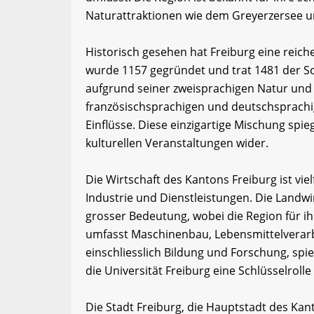
Naturattraktionen wie dem Greyerzersee u
Historisch gesehen hat Freiburg eine reiche
wurde 1157 gegründet und trat 1481 der S
aufgrund seiner zweisprachigen Natur und 
französischsprachigen und deutschsprachig
Einflüsse. Diese einzigartige Mischung spie
kulturellen Veranstaltungen wider.
Die Wirtschaft des Kantons Freiburg ist viel
Industrie und Dienstleistungen. Die Landwir
grosser Bedeutung, wobei die Region für ih
umfasst Maschinenbau, Lebensmittelverarb
einschliesslich Bildung und Forschung, spiel
die Universität Freiburg eine Schlüsselrolle
Die Stadt Freiburg, die Hauptstadt des Kanto