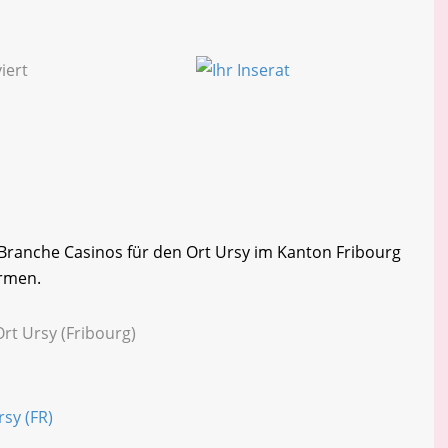
r Branche Casinos für den Ort Ursy im Kanton Fribourg
irmen.
rt Ursy (Fribourg)
rsy (FR)