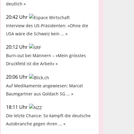
deutlich »
20:42 Uhr
Interview des US-Präsidenten: «Ohne die
USA wäre die Schweiz kein ... »
20:12 Uhr
Burn-out bei Männern – «Mein grösstes
Druckfeld ist die Arbeit» »
20:06 Uhr
Auf Medikamente angewiesen: Marcel
Baumgartner aus Goldach SG ... »
18:11 Uhr
Die letzte Chance: So kämpft die deutsche
Autobranche gegen ihren ... »