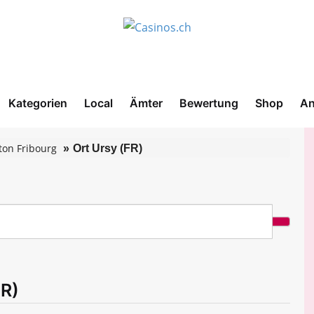
Kategorien
Local
Ämter
Bewertung
Shop
An
ton Fribourg
Ort Ursy (FR)
FR)