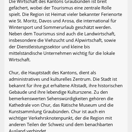
Die Wirtschaft des Kantons Graubünden ist breit
gefächert, wobei der Tourismus eine zentrale Rolle
spielt. Die Region ist Heimat vieler bekannter Ferienorte
wie St. Moritz, Davos und Arosa, die international für
Wintersport und Sommerurlaub geschätzt werden.
Neben dem Tourismus sind auch die Landwirtschaft,
insbesondere die Viehzucht und Alpwirtschaft, sowie
der Dienstleistungssektor und kleine bis
mittelständische Unternehmen wichtig für die lokale
Wirtschaft.
Chur, die Hauptstadt des Kantons, dient als
administratives und kulturelles Zentrum. Die Stadt ist
bekannt für ihre gut erhaltene Altstadt, ihre historischen
Gebäude und ihre lebendige Kulturszene. Zu den
bemerkenswerten Sehenswürdigkeiten gehören die
Kathedrale von Chur, das Rätische Museum und die
Kunstsammlung Graubünden. Chur ist auch ein
wichtiger Verkehrsknotenpunkt, der die Region mit
anderen Teilen der Schweiz und dem benachbarten
Ausland verbindet.