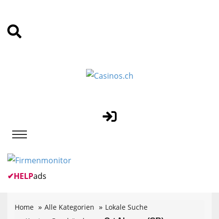
✔
HELP
ads
Home
Alle Kategorien
Lokale Suche