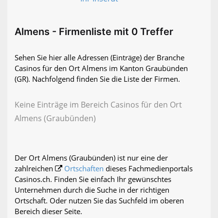
Almens - Firmenliste mit 0 Treffer
Sehen Sie hier alle Adressen (Einträge) der Branche
Casinos für den Ort Almens im Kanton Graubünden
(GR). Nachfolgend finden Sie die Liste der Firmen.
Keine Einträge im Bereich Casinos für den Ort
Almens (Graubünden)
Der Ort Almens (Graubünden) ist nur eine der
zahlreichen
Ortschaften
dieses Fachmedienportals
Casinos.ch. Finden Sie einfach Ihr gewünschtes
Unternehmen durch die Suche in der richtigen
Ortschaft. Oder nutzen Sie das Suchfeld im oberen
Bereich dieser Seite.