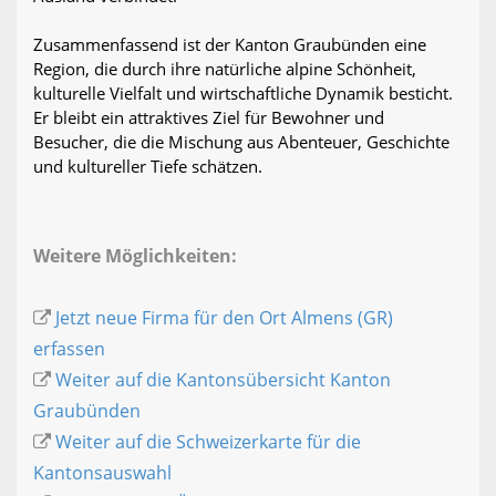
Zusammenfassend ist der Kanton Graubünden eine
Region, die durch ihre natürliche alpine Schönheit,
kulturelle Vielfalt und wirtschaftliche Dynamik besticht.
Er bleibt ein attraktives Ziel für Bewohner und
Besucher, die die Mischung aus Abenteuer, Geschichte
und kultureller Tiefe schätzen.
Weitere Möglichkeiten:
Jetzt neue Firma für den Ort Almens (GR)
erfassen
Weiter auf die Kantonsübersicht Kanton
Graubünden
Weiter auf die Schweizerkarte für die
Kantonsauswahl