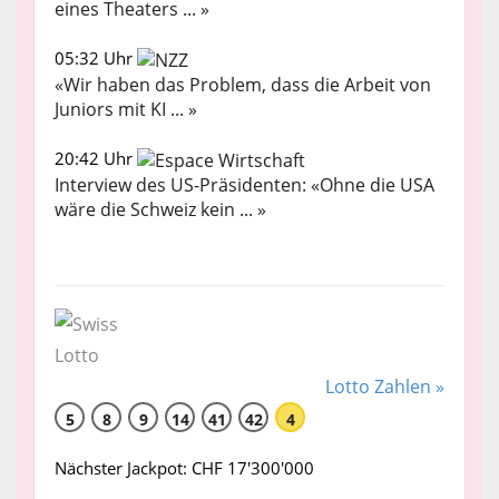
eines Theaters ... »
05:32 Uhr
«Wir haben das Problem, dass die Arbeit von
Juniors mit KI ... »
20:42 Uhr
Interview des US-Präsidenten: «Ohne die USA
wäre die Schweiz kein ... »
Lotto Zahlen »
5
8
9
14
41
42
4
Nächster Jackpot: CHF 17'300'000