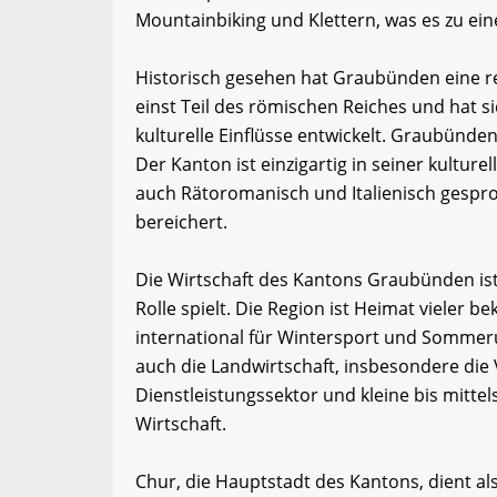
Mountainbiking und Klettern, was es zu ein
Historisch gesehen hat Graubünden eine re
einst Teil des römischen Reiches und hat 
kulturelle Einflüsse entwickelt. Graubünde
Der Kanton ist einzigartig in seiner kultur
auch Rätoromanisch und Italienisch gespro
bereichert.
Die Wirtschaft des Kantons Graubünden ist 
Rolle spielt. Die Region ist Heimat vieler b
international für Wintersport und Somme
auch die Landwirtschaft, insbesondere die 
Dienstleistungssektor und kleine bis mitte
Wirtschaft.
Chur, die Hauptstadt des Kantons, dient als