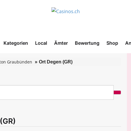
Kategorien
Local
Ämter
Bewertung
Shop
An
ton Graubünden
Ort Degen (GR)
 (GR)