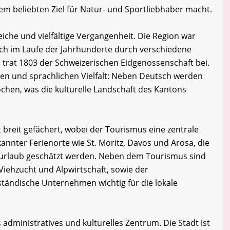
em beliebten Ziel für Natur- und Sportliebhaber macht.
iche und vielfältige Vergangenheit. Die Region war
sich im Laufe der Jahrhunderte durch verschiedene
n trat 1803 der Schweizerischen Eidgenossenschaft bei.
ellen und sprachlichen Vielfalt: Neben Deutsch werden
chen, was die kulturelle Landschaft des Kantons
breit gefächert, wobei der Tourismus eine zentrale
ekannter Ferienorte wie St. Moritz, Davos und Arosa, die
rurlaub geschätzt werden. Neben dem Tourismus sind
Viehzucht und Alpwirtschaft, sowie der
lständische Unternehmen wichtig für die lokale
 administratives und kulturelles Zentrum. Die Stadt ist