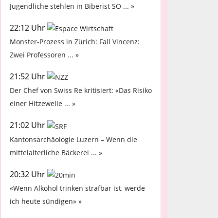
Jugendliche stehlen in Biberist SO ... »
22:12 Uhr
Monster-Prozess in Zürich: Fall Vincenz:
Zwei Professoren ... »
21:52 Uhr
Der Chef von Swiss Re kritisiert: «Das Risiko
einer Hitzewelle ... »
21:02 Uhr
Kantonsarchäologie Luzern – Wenn die
mittelalterliche Bäckerei ... »
20:32 Uhr
«Wenn Alkohol trinken strafbar ist, werde
ich heute sündigen» »