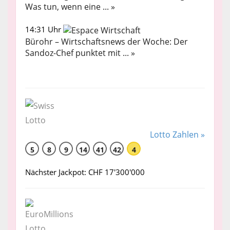
Was tun, wenn eine ... »
14:31 Uhr
Bürohr – Wirtschaftsnews der Woche: Der
Sandoz-Chef punktet mit ... »
Lotto Zahlen »
5
8
9
14
41
42
4
Nächster Jackpot: CHF 17'300'000