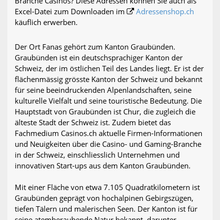
Branche Casinos? Diese Adressen können Sie auch als
Excel-Datei zum Downloaden im
Adressenshop.ch
käuflich erwerben.
Der Ort Fanas gehört zum Kanton Graubünden.
Graubünden ist ein deutschsprachiger Kanton der
Schweiz, der im östlichen Teil des Landes liegt. Er ist der
flächenmässig grösste Kanton der Schweiz und bekannt
für seine beeindruckenden Alpenlandschaften, seine
kulturelle Vielfalt und seine touristische Bedeutung. Die
Hauptstadt von Graubünden ist Chur, die zugleich die
älteste Stadt der Schweiz ist. Zudem bietet das
Fachmedium Casinos.ch aktuelle Firmen-Informationen
und Neuigkeiten über die Casino- und Gaming-Branche
in der Schweiz, einschliesslich Unternehmen und
innovativen Start-ups aus dem Kanton Graubünden.
Mit einer Fläche von etwa 7.105 Quadratkilometern ist
Graubünden geprägt von hochalpinen Gebirgszügen,
tiefen Tälern und malerischen Seen. Der Kanton ist für
seine atemberaubende Natur bekannt, darunter