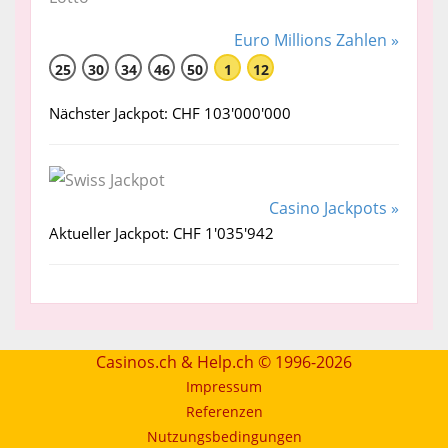
Euro Millions Zahlen »
25
30
34
46
50
1
12
Nächster Jackpot: CHF 103'000'000
Casino Jackpots »
Aktueller Jackpot: CHF 1'035'942
Casinos.ch & Help.ch © 1996-2026
Impressum
Referenzen
Nutzungsbedingungen