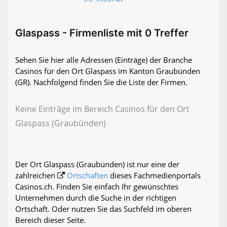
Glaspass - Firmenliste mit 0 Treffer
Sehen Sie hier alle Adressen (Einträge) der Branche
Casinos für den Ort Glaspass im Kanton Graubünden
(GR). Nachfolgend finden Sie die Liste der Firmen.
Keine Einträge im Bereich Casinos für den Ort
Glaspass (Graubünden)
Der Ort Glaspass (Graubünden) ist nur eine der
zahlreichen
Ortschaften
dieses Fachmedienportals
Casinos.ch. Finden Sie einfach Ihr gewünschtes
Unternehmen durch die Suche in der richtigen
Ortschaft. Oder nutzen Sie das Suchfeld im oberen
Bereich dieser Seite.