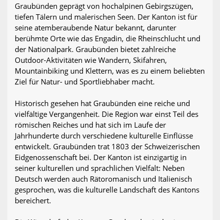
Graubünden geprägt von hochalpinen Gebirgszügen,
tiefen Tälern und malerischen Seen. Der Kanton ist für
seine atemberaubende Natur bekannt, darunter
berühmte Orte wie das Engadin, die Rheinschlucht und
der Nationalpark. Graubünden bietet zahlreiche
Outdoor-Aktivitäten wie Wandern, Skifahren,
Mountainbiking und Klettern, was es zu einem beliebten
Ziel für Natur- und Sportliebhaber macht.
Historisch gesehen hat Graubünden eine reiche und
vielfältige Vergangenheit. Die Region war einst Teil des
römischen Reiches und hat sich im Laufe der
Jahrhunderte durch verschiedene kulturelle Einflüsse
entwickelt. Graubünden trat 1803 der Schweizerischen
Eidgenossenschaft bei. Der Kanton ist einzigartig in
seiner kulturellen und sprachlichen Vielfalt: Neben
Deutsch werden auch Rätoromanisch und Italienisch
gesprochen, was die kulturelle Landschaft des Kantons
bereichert.