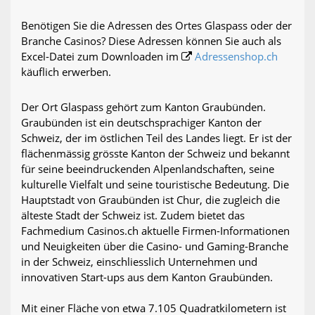
Benötigen Sie die Adressen des Ortes Glaspass oder der
Branche Casinos? Diese Adressen können Sie auch als
Excel-Datei zum Downloaden im
Adressenshop.ch
käuflich erwerben.
Der Ort Glaspass gehört zum Kanton Graubünden.
Graubünden ist ein deutschsprachiger Kanton der
Schweiz, der im östlichen Teil des Landes liegt. Er ist der
flächenmässig grösste Kanton der Schweiz und bekannt
für seine beeindruckenden Alpenlandschaften, seine
kulturelle Vielfalt und seine touristische Bedeutung. Die
Hauptstadt von Graubünden ist Chur, die zugleich die
älteste Stadt der Schweiz ist. Zudem bietet das
Fachmedium Casinos.ch aktuelle Firmen-Informationen
und Neuigkeiten über die Casino- und Gaming-Branche
in der Schweiz, einschliesslich Unternehmen und
innovativen Start-ups aus dem Kanton Graubünden.
Mit einer Fläche von etwa 7.105 Quadratkilometern ist