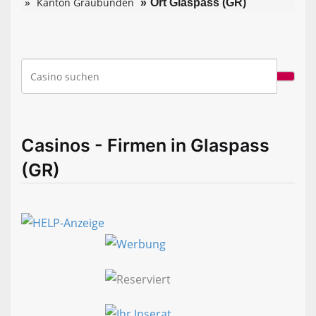
Kanton Graubünden
Ort Glaspass (GR)
Casinos - Firmen in Glaspass
(GR)