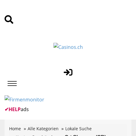
✔
HELP
ads
Home
Alle Kategorien
Lokale Suche