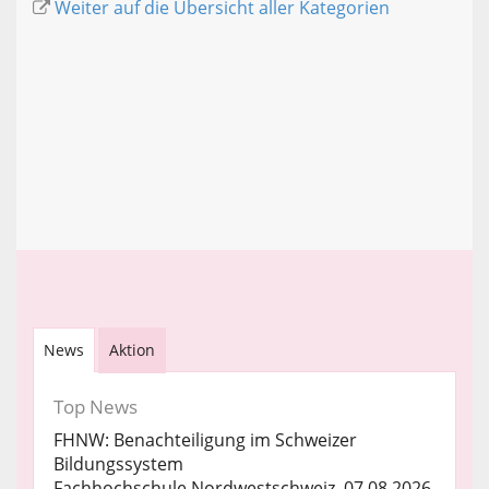
Weiter auf die Übersicht aller Kategorien
News
Aktion
Top News
FHNW: Benachteiligung im Schweizer
Bildungssystem
Fachhochschule Nordwestschweiz, 07.08.2026