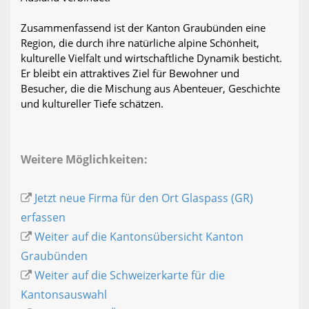
Zusammenfassend ist der Kanton Graubünden eine
Region, die durch ihre natürliche alpine Schönheit,
kulturelle Vielfalt und wirtschaftliche Dynamik besticht.
Er bleibt ein attraktives Ziel für Bewohner und
Besucher, die die Mischung aus Abenteuer, Geschichte
und kultureller Tiefe schätzen.
Weitere Möglichkeiten:
Jetzt neue Firma für den Ort Glaspass (GR)
erfassen
Weiter auf die Kantonsübersicht Kanton
Graubünden
Weiter auf die Schweizerkarte für die
Kantonsauswahl