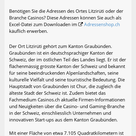
Benötigen Sie die Adressen des Ortes Litzirüti oder der
Branche Casinos? Diese Adressen können Sie auch als
Excel-Datei zum Downloaden im
Adressenshop.ch
käuflich erwerben.
Der Ort Litzirüti gehört zum Kanton Graubünden.
Graubünden ist ein deutschsprachiger Kanton der
Schweiz, der im östlichen Teil des Landes liegt. Er ist der
flächenmässig grösste Kanton der Schweiz und bekannt
für seine beeindruckenden Alpenlandschaften, seine
kulturelle Vielfalt und seine touristische Bedeutung. Die
Hauptstadt von Graubünden ist Chur, die zugleich die
älteste Stadt der Schweiz ist. Zudem bietet das
Fachmedium Casinos.ch aktuelle Firmen-Informationen
und Neuigkeiten über die Casino- und Gaming-Branche
in der Schweiz, einschliesslich Unternehmen und
innovativen Start-ups aus dem Kanton Graubünden.
Mit einer Fläche von etwa 7.105 Quadratkilometern ist