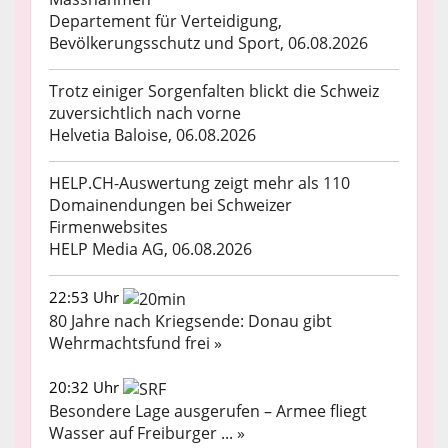
Departement für Verteidigung,
Bevölkerungsschutz und Sport, 06.08.2026
Trotz einiger Sorgenfalten blickt die Schweiz
zuversichtlich nach vorne
Helvetia Baloise, 06.08.2026
HELP.CH-Auswertung zeigt mehr als 110
Domainendungen bei Schweizer
Firmenwebsites
HELP Media AG, 06.08.2026
22:53 Uhr
80 Jahre nach Kriegsende: Donau gibt
Wehrmachtsfund frei »
20:32 Uhr
Besondere Lage ausgerufen – Armee fliegt
Wasser auf Freiburger ... »