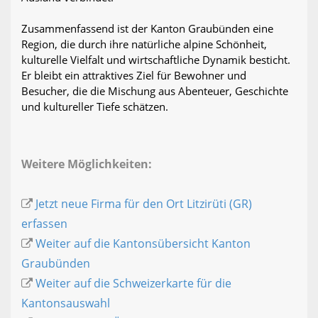
Zusammenfassend ist der Kanton Graubünden eine
Region, die durch ihre natürliche alpine Schönheit,
kulturelle Vielfalt und wirtschaftliche Dynamik besticht.
Er bleibt ein attraktives Ziel für Bewohner und
Besucher, die die Mischung aus Abenteuer, Geschichte
und kultureller Tiefe schätzen.
Weitere Möglichkeiten:
Jetzt neue Firma für den Ort Litzirüti (GR)
erfassen
Weiter auf die Kantonsübersicht Kanton
Graubünden
Weiter auf die Schweizerkarte für die
Kantonsauswahl