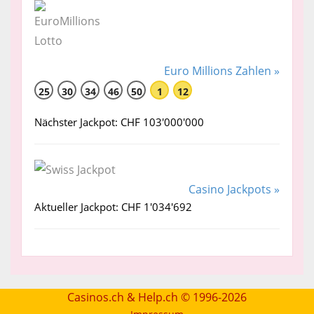
Euro Millions Zahlen »
25
30
34
46
50
1
12
Nächster Jackpot: CHF 103'000'000
Casino Jackpots »
Aktueller Jackpot: CHF 1'034'692
Casinos.ch & Help.ch © 1996-2026