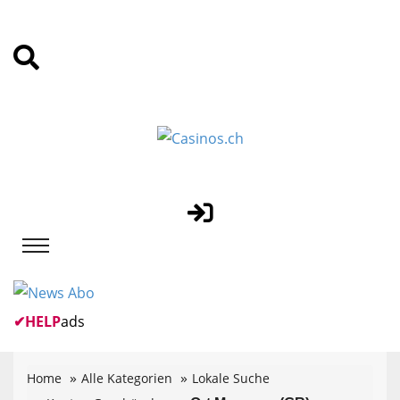
✔
HELP
ads
Home
Alle Kategorien
Lokale Suche