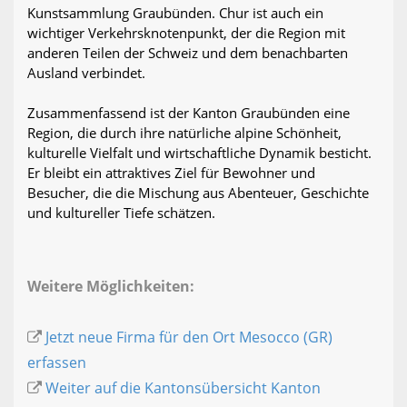
Kunstsammlung Graubünden. Chur ist auch ein
wichtiger Verkehrsknotenpunkt, der die Region mit
anderen Teilen der Schweiz und dem benachbarten
Ausland verbindet.
Zusammenfassend ist der Kanton Graubünden eine
Region, die durch ihre natürliche alpine Schönheit,
kulturelle Vielfalt und wirtschaftliche Dynamik besticht.
Er bleibt ein attraktives Ziel für Bewohner und
Besucher, die die Mischung aus Abenteuer, Geschichte
und kultureller Tiefe schätzen.
Weitere Möglichkeiten:
Jetzt neue Firma für den Ort Mesocco (GR)
erfassen
Weiter auf die Kantonsübersicht Kanton