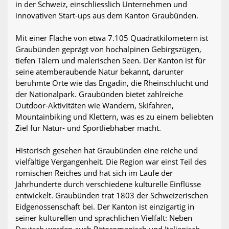
in der Schweiz, einschliesslich Unternehmen und
innovativen Start-ups aus dem Kanton Graubünden.
Mit einer Fläche von etwa 7.105 Quadratkilometern ist
Graubünden geprägt von hochalpinen Gebirgszügen,
tiefen Tälern und malerischen Seen. Der Kanton ist für
seine atemberaubende Natur bekannt, darunter
berühmte Orte wie das Engadin, die Rheinschlucht und
der Nationalpark. Graubünden bietet zahlreiche
Outdoor-Aktivitäten wie Wandern, Skifahren,
Mountainbiking und Klettern, was es zu einem beliebten
Ziel für Natur- und Sportliebhaber macht.
Historisch gesehen hat Graubünden eine reiche und
vielfältige Vergangenheit. Die Region war einst Teil des
römischen Reiches und hat sich im Laufe der
Jahrhunderte durch verschiedene kulturelle Einflüsse
entwickelt. Graubünden trat 1803 der Schweizerischen
Eidgenossenschaft bei. Der Kanton ist einzigartig in
seiner kulturellen und sprachlichen Vielfalt: Neben