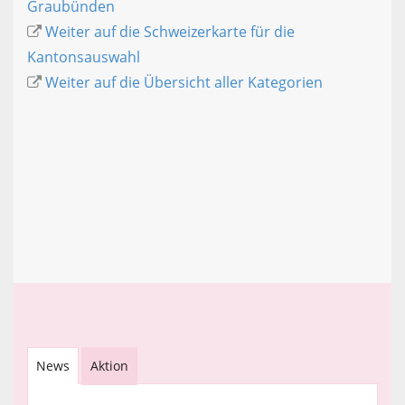
Graubünden
Weiter auf die Schweizerkarte für die
Kantonsauswahl
Weiter auf die Übersicht aller Kategorien
News
Aktion