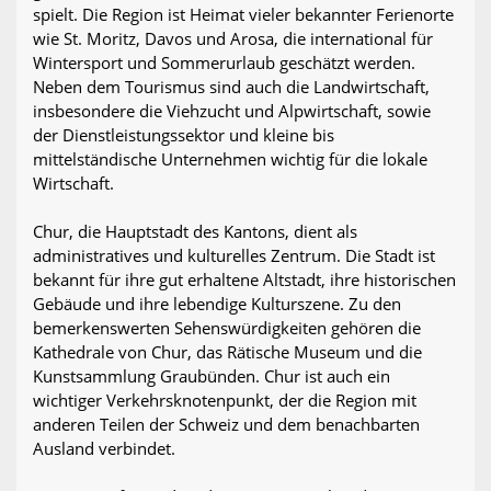
spielt. Die Region ist Heimat vieler bekannter Ferienorte
wie St. Moritz, Davos und Arosa, die international für
Wintersport und Sommerurlaub geschätzt werden.
Neben dem Tourismus sind auch die Landwirtschaft,
insbesondere die Viehzucht und Alpwirtschaft, sowie
der Dienstleistungssektor und kleine bis
mittelständische Unternehmen wichtig für die lokale
Wirtschaft.
Chur, die Hauptstadt des Kantons, dient als
administratives und kulturelles Zentrum. Die Stadt ist
bekannt für ihre gut erhaltene Altstadt, ihre historischen
Gebäude und ihre lebendige Kulturszene. Zu den
bemerkenswerten Sehenswürdigkeiten gehören die
Kathedrale von Chur, das Rätische Museum und die
Kunstsammlung Graubünden. Chur ist auch ein
wichtiger Verkehrsknotenpunkt, der die Region mit
anderen Teilen der Schweiz und dem benachbarten
Ausland verbindet.