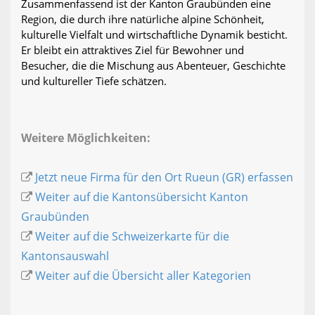
Zusammenfassend ist der Kanton Graubünden eine
Region, die durch ihre natürliche alpine Schönheit,
kulturelle Vielfalt und wirtschaftliche Dynamik besticht.
Er bleibt ein attraktives Ziel für Bewohner und
Besucher, die die Mischung aus Abenteuer, Geschichte
und kultureller Tiefe schätzen.
Weitere Möglichkeiten:
Jetzt neue Firma für den Ort Rueun (GR) erfassen
Weiter auf die Kantonsübersicht Kanton
Graubünden
Weiter auf die Schweizerkarte für die
Kantonsauswahl
Weiter auf die Übersicht aller Kategorien