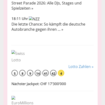
Street Parade 2026: Alle DJs, Stages und
Spielzeiten »
18:11 Uhr
Die letzte Chance: So kämpft die deutsche
Autobranche gegen ihren ... »
Lotto Zahlen »
5
8
9
14
41
42
4
Nächster Jackpot: CHF 17'300'000