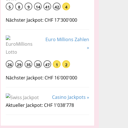
5
8
9
14
41
42
4
Nächster Jackpot: CHF 17'300'000
Euro Millions Zahlen
»
26
29
35
38
47
1
2
Nächster Jackpot: CHF 16'000'000
Casino Jackpots »
Aktueller Jackpot: CHF 1'038'778