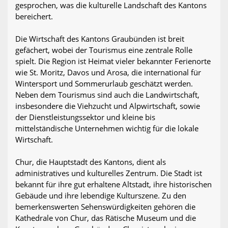
gesprochen, was die kulturelle Landschaft des Kantons
bereichert.
Die Wirtschaft des Kantons Graubünden ist breit
gefächert, wobei der Tourismus eine zentrale Rolle
spielt. Die Region ist Heimat vieler bekannter Ferienorte
wie St. Moritz, Davos und Arosa, die international für
Wintersport und Sommerurlaub geschätzt werden.
Neben dem Tourismus sind auch die Landwirtschaft,
insbesondere die Viehzucht und Alpwirtschaft, sowie
der Dienstleistungssektor und kleine bis
mittelständische Unternehmen wichtig für die lokale
Wirtschaft.
Chur, die Hauptstadt des Kantons, dient als
administratives und kulturelles Zentrum. Die Stadt ist
bekannt für ihre gut erhaltene Altstadt, ihre historischen
Gebäude und ihre lebendige Kulturszene. Zu den
bemerkenswerten Sehenswürdigkeiten gehören die
Kathedrale von Chur, das Rätische Museum und die