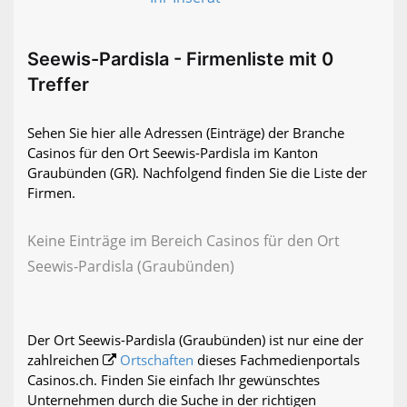
Seewis-Pardisla - Firmenliste mit 0
Treffer
Sehen Sie hier alle Adressen (Einträge) der Branche
Casinos für den Ort Seewis-Pardisla im Kanton
Graubünden (GR). Nachfolgend finden Sie die Liste der
Firmen.
Keine Einträge im Bereich Casinos für den Ort
Seewis-Pardisla (Graubünden)
Der Ort Seewis-Pardisla (Graubünden) ist nur eine der
zahlreichen
Ortschaften
dieses Fachmedienportals
Casinos.ch. Finden Sie einfach Ihr gewünschtes
Unternehmen durch die Suche in der richtigen