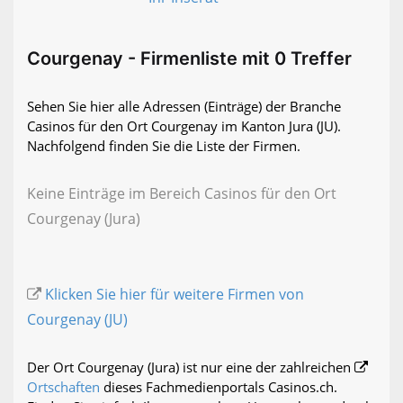
Courgenay - Firmenliste mit 0 Treffer
Sehen Sie hier alle Adressen (Einträge) der Branche
Casinos für den Ort Courgenay im Kanton Jura (JU).
Nachfolgend finden Sie die Liste der Firmen.
Keine Einträge im Bereich Casinos für den Ort
Courgenay (Jura)
Klicken Sie hier für weitere Firmen von
Courgenay (JU)
Der Ort Courgenay (Jura) ist nur eine der zahlreichen
Ortschaften
dieses Fachmedienportals Casinos.ch.