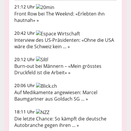
21:12 Uhr
Front Row bei The Weeknd: «Erlebten ihn
hautnah» »
20:42 Uhr
Interview des US-Präsidenten: «Ohne die USA
wäre die Schweiz kein ... »
20:12 Uhr
Burn-out bei Männern – «Mein grösstes
Druckfeld ist die Arbeit» »
20:06 Uhr
Auf Medikamente angewiesen: Marcel
Baumgartner aus Goldach SG ... »
18:11 Uhr
Die letzte Chance: So kämpft die deutsche
Autobranche gegen ihren ... »