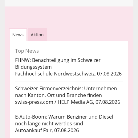
News
Aktion
Top News
FHNW: Benachteiligung im Schweizer
Bildungssystem
Fachhochschule Nordwestschweiz, 07.08.2026
Schweizer Firmenverzeichnis: Unternehmen
nach Kanton, Ort und Branche finden
swiss-press.com / HELP Media AG, 07.08.2026
E-Auto-Boom: Warum Benziner und Diesel
noch lange nicht wertlos sind
Autoankauf Fair, 07.08.2026