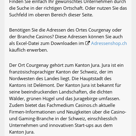
Finden Sie einfach Ihr gewünschtes Unternehmen durch
die Suche in der richtigen Ortschaft. Oder nutzen Sie das
Suchfeld im oberen Bereich dieser Seite.
Benötigen Sie die Adressen des Ortes Courgenay oder
der Branche Casinos? Diese Adressen können Sie auch
als Excel-Datei zum Downloaden im
Adressenshop.ch
käuflich erwerben.
Der Ort Courgenay gehört zum Kanton Jura. Jura ist ein
französischsprachiger Kanton der Schweiz, der im
Nordwesten des Landes liegt. Die Hauptstadt des
Kantons ist Delémont. Der Kanton Jura ist bekannt für
seine beeindruckenden Landschaften, die dichten
Wälder, grünen Hügel und das Juragebirge umfassen.
Zudem bietet das Fachmedium Casinos.ch aktuelle
Firmen-Informationen und Neuigkeiten über die Casino-
und Gaming-Branche in der Schweiz, einschliesslich
Unternehmen und innovativen Start-ups aus dem
Kanton Jura.