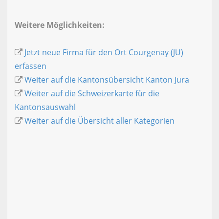
Weitere Möglichkeiten:
Jetzt neue Firma für den Ort Courgenay (JU)
erfassen
Weiter auf die Kantonsübersicht Kanton Jura
Weiter auf die Schweizerkarte für die
Kantonsauswahl
Weiter auf die Übersicht aller Kategorien