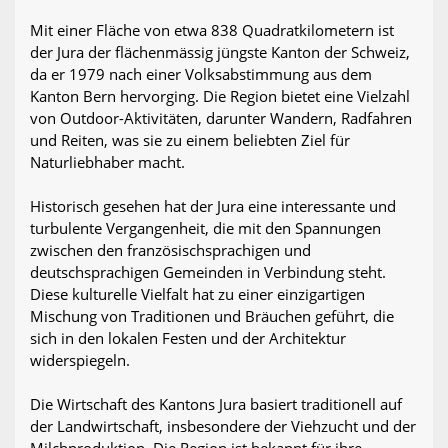
Mit einer Fläche von etwa 838 Quadratkilometern ist
der Jura der flächenmässig jüngste Kanton der Schweiz,
da er 1979 nach einer Volksabstimmung aus dem
Kanton Bern hervorging. Die Region bietet eine Vielzahl
von Outdoor-Aktivitäten, darunter Wandern, Radfahren
und Reiten, was sie zu einem beliebten Ziel für
Naturliebhaber macht.
Historisch gesehen hat der Jura eine interessante und
turbulente Vergangenheit, die mit den Spannungen
zwischen den französischsprachigen und
deutschsprachigen Gemeinden in Verbindung steht.
Diese kulturelle Vielfalt hat zu einer einzigartigen
Mischung von Traditionen und Bräuchen geführt, die
sich in den lokalen Festen und der Architektur
widerspiegeln.
Die Wirtschaft des Kantons Jura basiert traditionell auf
der Landwirtschaft, insbesondere der Viehzucht und der