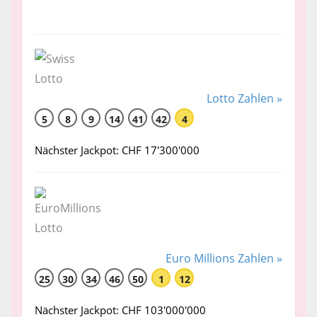
Lotto Zahlen »
5
8
9
14
41
42
4
Nächster Jackpot: CHF 17'300'000
Euro Millions Zahlen »
25
30
34
46
50
1
12
Nächster Jackpot: CHF 103'000'000