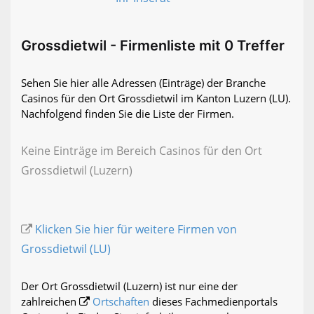
Grossdietwil - Firmenliste mit 0 Treffer
Sehen Sie hier alle Adressen (Einträge) der Branche
Casinos für den Ort Grossdietwil im Kanton Luzern (LU).
Nachfolgend finden Sie die Liste der Firmen.
Keine Einträge im Bereich Casinos für den Ort
Grossdietwil (Luzern)
Klicken Sie hier für weitere Firmen von
Grossdietwil (LU)
Der Ort Grossdietwil (Luzern) ist nur eine der
zahlreichen
Ortschaften
dieses Fachmedienportals