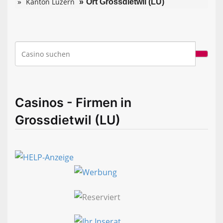
Kanton Luzern
Ort Grossdietwil (LU)
Casinos - Firmen in
Grossdietwil (LU)