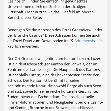
Casinos.ch. Finden Sie einfach Ihr gewünschtes
Unternehmen durch die Suche in der richtigen
Ortschaft. Oder nutzen Sie das Suchfeld im oberen
Bereich dieser Seite.
Benötigen Sie die Adressen des Ortes Grossdietwil oder
der Branche Casinos? Diese Adressen können Sie auch
als Excel-Datei zum Downloaden im
Adressenshop.ch
käuflich erwerben.
Der Ort Grossdietwil gehört zum Kanton Luzern. Luzern
ist ein deutschsprachiger Kanton der Schweiz, der im
Zentrum des Landes liegt. Die Hauptstadt des Kantons
ist ebenfalls Luzern, eine der bekanntesten Städte der
Schweiz. Der Kanton ist berühmt für seine
beeindruckende Natur, die sowohl Berge als auch Seen
umfasst, sowie für seine reiche kulturelle Geschichte.
Zudem bietet das Fachmedium Casinos.ch aktuelle
Firmen-Informationen und Neuigkeiten über die Casino-
und Gaming-Branche in der Schweiz, einschliesslich