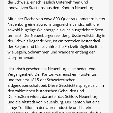
der Schweiz, einschliesslich Unternehmen und
innovativen Start-ups aus dem Kanton Neuenburg.
Mit einer Fläche von etwa 803 Quadratkilometern bietet
Neuenburg eine abwechslungsreiche Landschaft, die
sowohl hügelige Weinberge als auch ausgedehnte Seen
umfasst. Der Neuenburgersee, der grösste vollständig in
der Schweiz liegende See, ist ein zentraler Bestandteil
der Region und bietet zahlreiche Freizeitmöglichkeiten
wie Segeln, Schwimmen und Wandern entlang der
Uferpromenade.
Historisch gesehen hat Neuenburg eine bedeutende
Vergangenheit. Der Kanton war einst ein Fürstentum
und trat erst 1815 der Schweizerischen
Eidgenossenschaft bei. Diese Geschichte spiegelt sich in
den zahlreichen historischen Gebäuden und
Denkmälern wider, darunter das Schloss Neuenburg
und die Altstadt von Neuenburg. Der Kanton hat eine
lange Tradition in der Uhrenindustrie und ist ein