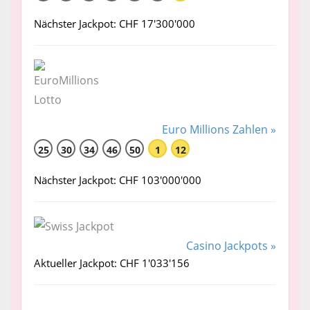
Nächster Jackpot: CHF 17'300'000
Euro Millions Zahlen »
25
30
34
46
50
1
12
Nächster Jackpot: CHF 103'000'000
Casino Jackpots »
Aktueller Jackpot: CHF 1'033'156