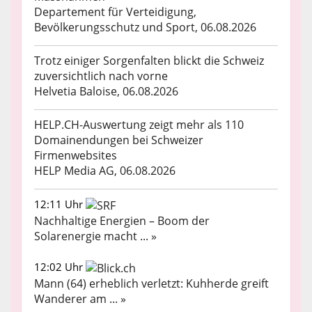
Departement für Verteidigung,
Bevölkerungsschutz und Sport, 06.08.2026
Trotz einiger Sorgenfalten blickt die Schweiz
zuversichtlich nach vorne
Helvetia Baloise, 06.08.2026
HELP.CH-Auswertung zeigt mehr als 110
Domainendungen bei Schweizer
Firmenwebsites
HELP Media AG, 06.08.2026
12:11 Uhr
Nachhaltige Energien – Boom der
Solarenergie macht ... »
12:02 Uhr
Mann (64) erheblich verletzt: Kuhherde greift
Wanderer am ... »