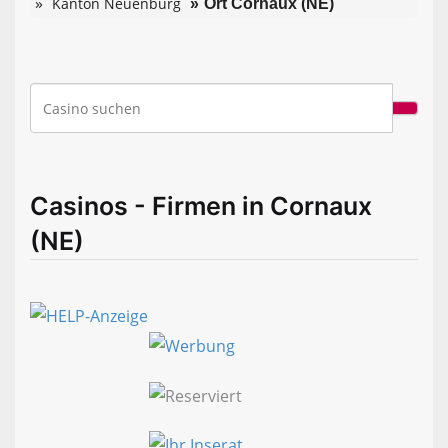
Kanton Neuenburg
Ort Cornaux (NE)
Casinos - Firmen in Cornaux
(NE)