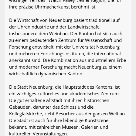
wichtiger Teil des "Watch Valley", einer Region, die für
ihre präzise Uhrmacherkunst berühmt ist.
Die Wirtschaft von Neuenburg basiert traditionell auf
der Uhrenindustrie und der Landwirtschaft,
insbesondere dem Weinbau. Der Kanton hat sich auch
zu einem bedeutenden Zentrum für Wissenschaft und
Forschung entwickelt, mit der Universität Neuenburg
und mehreren Forschungsinstituten, die international
anerkannt sind. Die Kombination aus industriellem Erbe
und moderner Forschung macht Neuenburg zu einem
wirtschaftlich dynamischen Kanton.
Die Stadt Neuenburg, die Hauptstadt des Kantons, ist
ein wichtiges kulturelles und akademisches Zentrum.
Die gut erhaltene Altstadt mit ihren historischen
Gebäuden, darunter das Schloss und die
Kollegiatskirche, zieht Besucher aus der ganzen Welt an.
Die Stadt ist auch für ihre lebendige Kunstszene
bekannt, mit zahlreichen Museen, Galerien und
kulturellen Veranstaltungen.