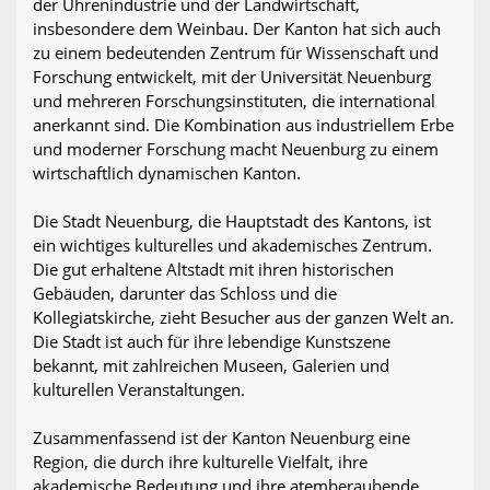
der Uhrenindustrie und der Landwirtschaft,
insbesondere dem Weinbau. Der Kanton hat sich auch
zu einem bedeutenden Zentrum für Wissenschaft und
Forschung entwickelt, mit der Universität Neuenburg
und mehreren Forschungsinstituten, die international
anerkannt sind. Die Kombination aus industriellem Erbe
und moderner Forschung macht Neuenburg zu einem
wirtschaftlich dynamischen Kanton.
Die Stadt Neuenburg, die Hauptstadt des Kantons, ist
ein wichtiges kulturelles und akademisches Zentrum.
Die gut erhaltene Altstadt mit ihren historischen
Gebäuden, darunter das Schloss und die
Kollegiatskirche, zieht Besucher aus der ganzen Welt an.
Die Stadt ist auch für ihre lebendige Kunstszene
bekannt, mit zahlreichen Museen, Galerien und
kulturellen Veranstaltungen.
Zusammenfassend ist der Kanton Neuenburg eine
Region, die durch ihre kulturelle Vielfalt, ihre
akademische Bedeutung und ihre atemberaubende