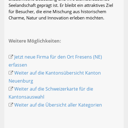
Seelandschaft geprägt ist. Er bleibt ein attraktives Ziel
für Besucher, die eine Mischung aus historischem
Charme, Natur und Innovation erleben möchten.
Weitere Möglichkeiten:
Jetzt neue Firma für den Ort Fresens (NE)
erfassen
Weiter auf die Kantonsübersicht Kanton
Neuenburg
Weiter auf die Schweizerkarte für die
Kantonsauswahl
Weiter auf die Übersicht aller Kategorien