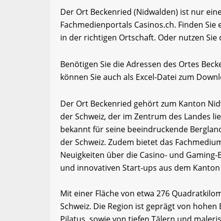
Der Ort Beckenried (Nidwalden) ist nur ein
Fachmedienportals Casinos.ch. Finden Sie
in der richtigen Ortschaft. Oder nutzen Sie
Benötigen Sie die Adressen des Ortes Beck
können Sie auch als Excel-Datei zum Down
Der Ort Beckenried gehört zum Kanton Nid
der Schweiz, der im Zentrum des Landes lie
bekannt für seine beeindruckende Berglands
der Schweiz. Zudem bietet das Fachmedium
Neuigkeiten über die Casino- und Gaming-B
und innovativen Start-ups aus dem Kanton
Mit einer Fläche von etwa 276 Quadratkilo
Schweiz. Die Region ist geprägt von hohen
Pilatus, sowie von tiefen Tälern und maler