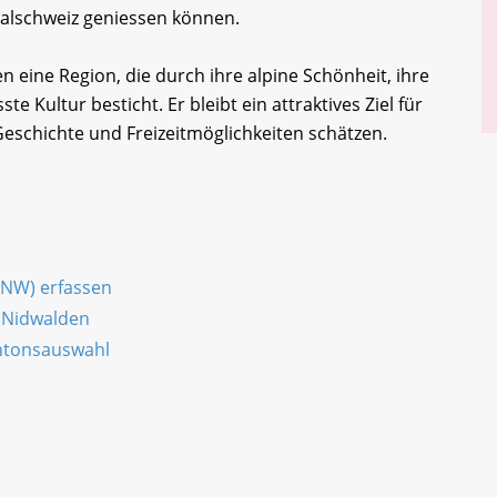
tralschweiz geniessen können.
eine Region, die durch ihre alpine Schönheit, ihre
e Kultur besticht. Er bleibt ein attraktives Ziel für
eschichte und Freizeitmöglichkeiten schätzen.
 (NW) erfassen
n Nidwalden
antonsauswahl
n