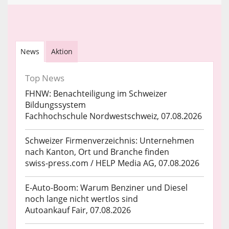
News
Aktion
Top News
FHNW: Benachteiligung im Schweizer
Bildungssystem
Fachhochschule Nordwestschweiz, 07.08.2026
Schweizer Firmenverzeichnis: Unternehmen
nach Kanton, Ort und Branche finden
swiss-press.com / HELP Media AG, 07.08.2026
E-Auto-Boom: Warum Benziner und Diesel
noch lange nicht wertlos sind
Autoankauf Fair, 07.08.2026