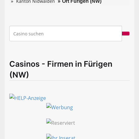
Kanton Nidwalden
Ort Fürigen (NW)
Casinos - Firmen in Fürigen
(NW)