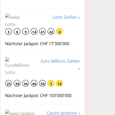
Lotto Zahlen »
5
8
9
14
41
42
4
Nächster Jackpot: CHF 17'300'000
Euro Millions Zahlen
»
25
30
34
46
50
1
12
Nächster Jackpot: CHF 103'000'000
Casino Jackpots »