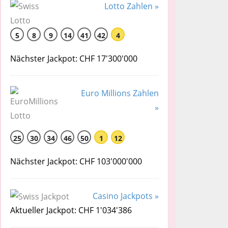
Lotto Zahlen »
5
8
9
14
41
42
4
Nächster Jackpot: CHF 17'300'000
Euro Millions Zahlen
»
25
30
34
46
50
1
12
Nächster Jackpot: CHF 103'000'000
Casino Jackpots »
Aktueller Jackpot: CHF 1'034'386