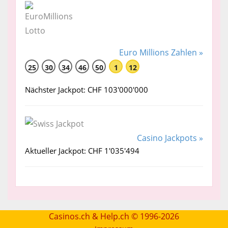
Euro Millions Zahlen »
25
30
34
46
50
1
12
Nächster Jackpot: CHF 103'000'000
Casino Jackpots »
Aktueller Jackpot: CHF 1'035'494
Casinos.ch & Help.ch © 1996-2026