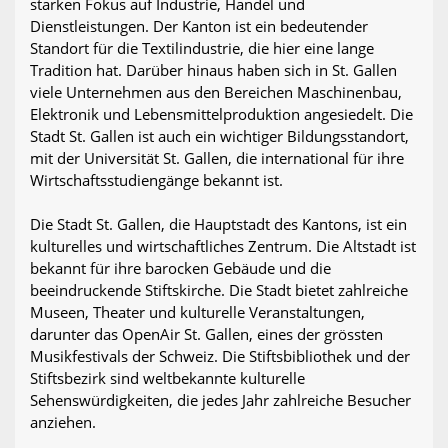
starken Fokus auf Industrie, Handel und
Dienstleistungen. Der Kanton ist ein bedeutender
Standort für die Textilindustrie, die hier eine lange
Tradition hat. Darüber hinaus haben sich in St. Gallen
viele Unternehmen aus den Bereichen Maschinenbau,
Elektronik und Lebensmittelproduktion angesiedelt. Die
Stadt St. Gallen ist auch ein wichtiger Bildungsstandort,
mit der Universität St. Gallen, die international für ihre
Wirtschaftsstudiengänge bekannt ist.
Die Stadt St. Gallen, die Hauptstadt des Kantons, ist ein
kulturelles und wirtschaftliches Zentrum. Die Altstadt ist
bekannt für ihre barocken Gebäude und die
beeindruckende Stiftskirche. Die Stadt bietet zahlreiche
Museen, Theater und kulturelle Veranstaltungen,
darunter das OpenAir St. Gallen, eines der grössten
Musikfestivals der Schweiz. Die Stiftsbibliothek und der
Stiftsbezirk sind weltbekannte kulturelle
Sehenswürdigkeiten, die jedes Jahr zahlreiche Besucher
anziehen.