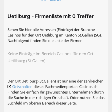
Uetliburg - Firmenliste mit 0 Treffer
Sehen Sie hier alle Adressen (Einträge) der Branche
Casinos für den Ort Uetliburg im Kanton St.Gallen (SG).
Nachfolgend finden Sie die Liste der Firmen.
Keine Einträge im Bereich Casinos für den Ort
Uetliburg (St.Gallen)
Der Ort Uetliburg (St.Gallen) ist nur eine der zahlreichen
Ortschaften
dieses Fachmedienportals Casinos.ch.
Finden Sie einfach Ihr gewünschtes Unternehmen durch
die Suche in der richtigen Ortschaft. Oder nutzen Sie das
Suchfeld im oberen Bereich dieser Seite.